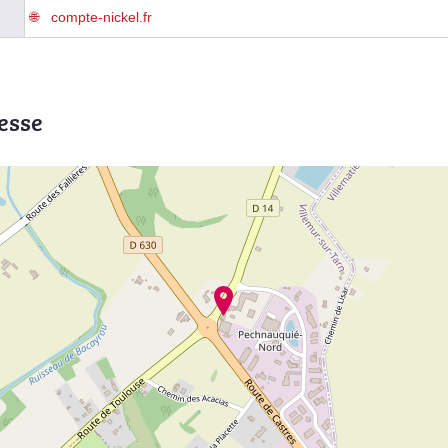
compte-nickel.fr
esse