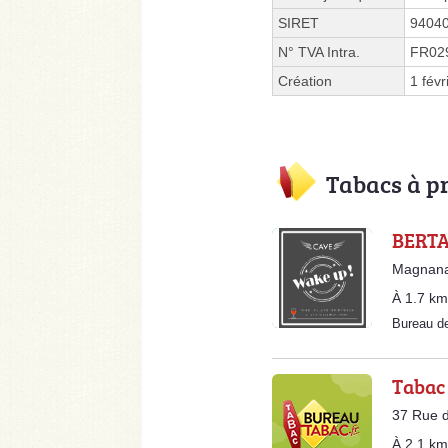
SIRET
9404
N° TVA Intra.
FR02
Création
1 févr
Tabacs à p
BERTA
Magnanac
À 1.7 km
Bureau d
Tabac 
37 Rue d
À 2.1 km