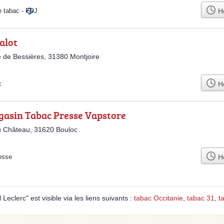
Ho
e tabac
-
FDJ
alot
 de Bessières, 31380 Montjoire
Ho
c
gasin Tabac Presse Vapstore
u Château, 31620 Bouloc
Ho
esse
clerc" est visible via les liens suivants :
tabac Occitanie
,
tabac 31
,
t