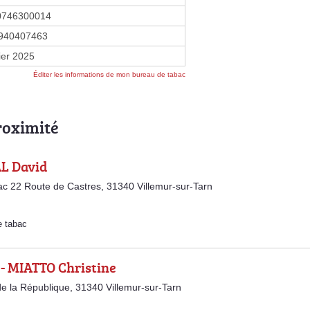
0746300014
940407463
ier 2025
Éditer les informations de mon bureau de tabac
roximité
L David
 22 Route de Castres, 31340 Villemur-sur-Tarn
e tabac
- MIATTO Christine
e la République, 31340 Villemur-sur-Tarn