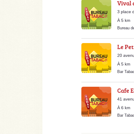
Vival
3 place 
À 5 km
Bureau d
Le Pet
20 avenu
À 5 km
Bar Taba
Cafe E
41 aven
À 6 km
Bar Taba