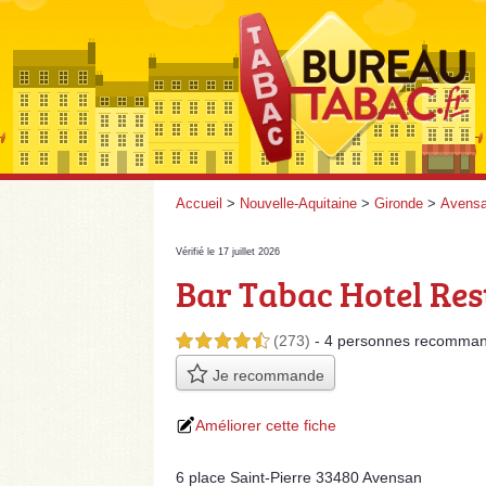
Accueil
>
Nouvelle-Aquitaine
>
Gironde
>
Avens
Vérifié le 17 juillet 2026
Bar Tabac Hotel Res
(273)
- 4 personnes
recomman
4,5 étoiles sur 5
Je recommande
Améliorer cette fiche
6 place Saint-Pierre 33480 Avensan