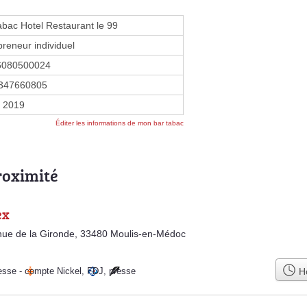
abac Hotel Restaurant le 99
preneur individuel
6080500024
347660805
l 2019
Éditer les informations de mon bar tabac
roximité
ex
ue de la Gironde, 33480 Moulis-en-Médoc
Ho
esse
-
compte Nickel
,
FDJ
,
presse