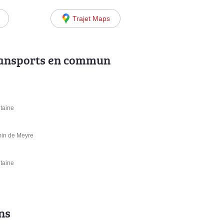
Trajet Maps
ransports en commun
ntaine
min de Meyre
ntaine
ns