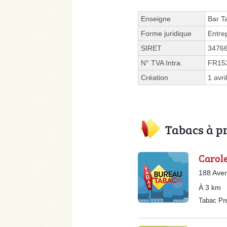
Enseigne
Bar T
Forme juridique
Entre
SIRET
3476
N° TVA Intra.
FR15
Création
1 avri
Tabacs à p
Carol
188 Aven
À 3 km
Tabac Pr