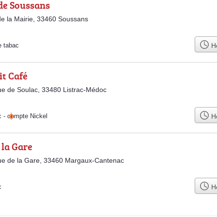
 de Soussans
de la Mairie, 33460 Soussans
Ho
e tabac
it Café
e de Soulac, 33480 Listrac-Médoc
Ho
c
-
compte Nickel
 la Gare
ue de la Gare, 33460 Margaux-Cantenac
Ho
c