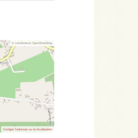
© contributeurs OpenStreetMap
Corriger l’adresse ou la localisation