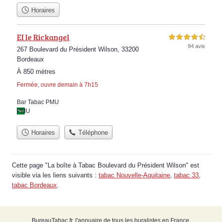
Horaires
EI le Rickangel
4,5 étoiles sur 5
94 avis
267 Boulevard du Président Wilson, 33200
Bordeaux
À 850 mètres
Fermée, ouvre demain à 7h15
Bar Tabac PMU
PMU
Horaires
Téléphone
Cette page "La boîte à Tabac Boulevard du Président Wilson" est
visible via les liens suivants :
tabac Nouvelle-Aquitaine
,
tabac 33
,
tabac Bordeaux
.
BureauTabac.fr, l'annuaire de tous les buralistes en France.