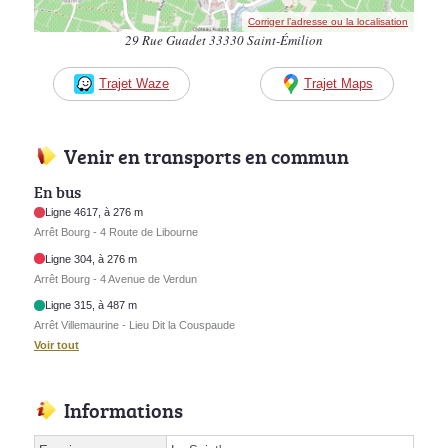
Corriger l’adresse ou la localisation
29 Rue Guadet 33330 Saint-Émilion
Trajet Waze
Trajet Maps
Venir en transports en commun
En bus
Ligne 4617, à 276 m
Arrêt Bourg - 4 Route de Libourne
Ligne 304, à 276 m
Arrêt Bourg - 4 Avenue de Verdun
Ligne 315, à 487 m
Arrêt Villemaurine - Lieu Dit la Couspaude
Voir tout
Informations