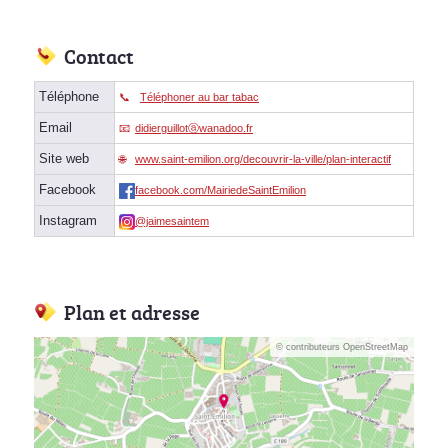
Contact
Téléphone
Téléphoner au bar tabac
Email
didierguillotⓐwanadoo.fr
Site web
www.saint-emilion.org/decouvrir-la-ville/plan-interactif
Facebook
facebook.com/MairiedeSaintEmilion
Instagram
@jaimesaintem
Plan et adresse
© contributeurs OpenStreetMap