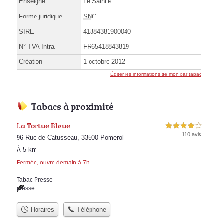
Enseigne
Le Saint'e
Forme juridique
SNC
SIRET
41884381900040
N° TVA Intra.
FR65418843819
Création
1 octobre 2012
Éditer les informations de mon bar tabac
Tabacs à proximité
La Tortue Bleue
4,0 étoiles sur 5
110 avis
96 Rue de Catusseau, 33500 Pomerol
À 5 km
Fermée, ouvre demain à 7h
Tabac Presse
presse
Horaires
Téléphone