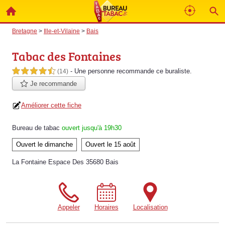
Bretagne
>
Ille-et-Vilaine
>
Bais
Tabac des Fontaines
- Une personne
recommande
ce buraliste.
4,5 étoiles sur 5
(14)
Je recommande
Améliorer cette fiche
Bureau de tabac
ouvert jusqu'à 19h30
Ouvert le dimanche
Ouvert le 15 août
La Fontaine Espace Des 35680 Bais
Appeler
Horaires
Localisation