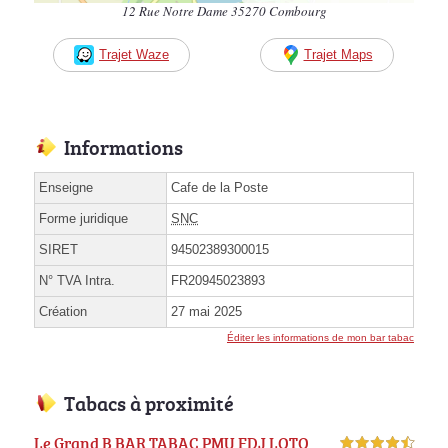
12 Rue Notre Dame 35270 Combourg
Trajet Waze
Trajet Maps
Informations
Enseigne
Cafe de la Poste
Forme juridique
SNC
SIRET
94502389300015
N° TVA Intra.
FR20945023893
Création
27 mai 2025
Éditer les informations de mon bar tabac
Tabacs à proximité
Le Grand B BAR TABAC PMU FDJ LOTO
4,5 étoiles sur 5