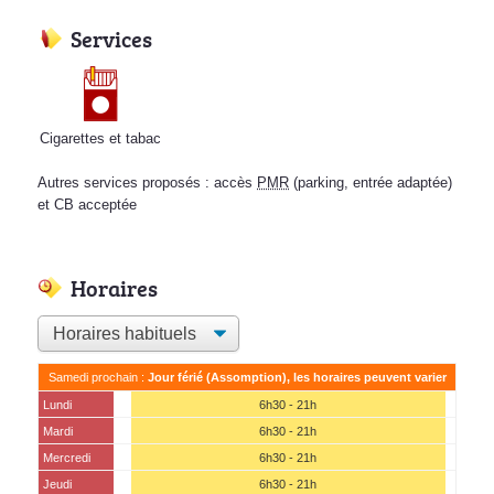
Services
Cigarettes et tabac
Autres services proposés : accès
PMR
(parking, entrée adaptée)
et CB acceptée
Horaires
Samedi prochain :
Jour férié (Assomption), les horaires peuvent varier
Lundi
6h30 - 21h
Mardi
6h30 - 21h
Mercredi
6h30 - 21h
Jeudi
6h30 - 21h