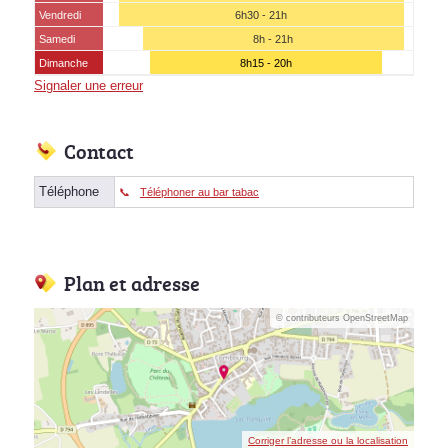
Vendredi
6h30 - 21h
Samedi
8h - 21h
Dimanche
8h15 - 20h
Signaler une erreur
Contact
Téléphone
Téléphoner au bar tabac
Plan et adresse
© contributeurs OpenStreetMap
Corriger l’adresse ou la localisation