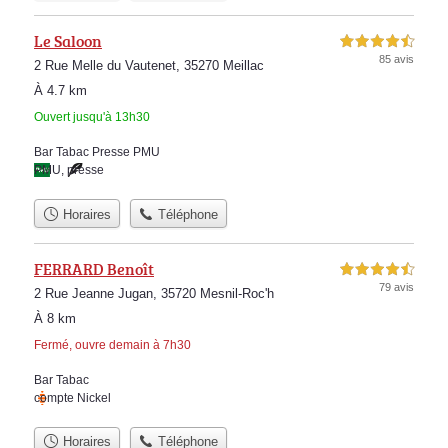
Le Saloon
4,5 étoiles sur 5
85 avis
2 Rue Melle du Vautenet, 35270 Meillac
À 4.7 km
Ouvert jusqu'à 13h30
Bar Tabac Presse PMU
PMU
,
presse
Horaires
Téléphone
FERRARD Benoît
4,5 étoiles sur 5
79 avis
2 Rue Jeanne Jugan, 35720 Mesnil-Roc'h
À 8 km
Fermé, ouvre demain à 7h30
Bar Tabac
compte Nickel
Horaires
Téléphone