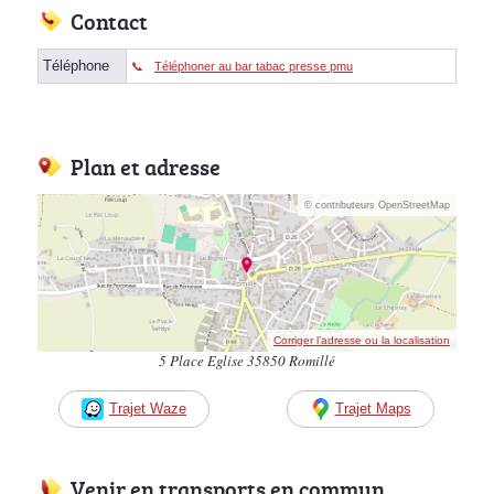
Contact
Téléphone
Téléphoner au bar tabac presse pmu
Plan et adresse
© contributeurs OpenStreetMap
Corriger l’adresse ou la localisation
5 Place Eglise 35850 Romillé
Trajet Waze
Trajet Maps
Venir en transports en commun