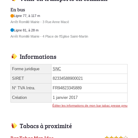
En bus
Ligne 77, à 117 m
Arrêt Romillé Mairie - 3 Rue Anne Macé
Ligne 81, à 28 m
Arrêt Romillé Mairie - 4 Place de l'Eglise Saint-Martin
Informations
Forme juridique
SNC
SIRET
82334588900021
N° TVA Intra.
FR94823345889
Création
1 janvier 2017
Éditer les informations de mon bar tabac presse pmu
Tabacs à proximité
Bar Tabac Mon Idee