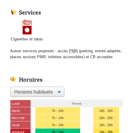
Services
Cigarettes et tabac
Autres services proposés : accès
PMR
(parking, entrée adaptée,
places assises PMR, toilettes accessibles) et CB acceptée
Horaires
Lundi
Fermé
Mardi
7h - 14h
16h - 20h
Mercredi
7h - 14h
16h - 20h
Jeudi
7h - 14h
16h - 20h
Vendredi
7h - 14h
16h - 20h