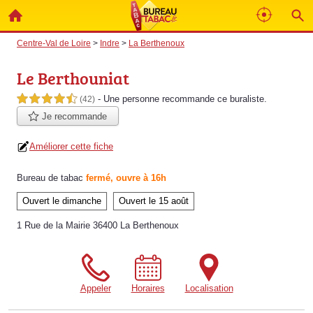
Centre-Val de Loire
>
Indre
>
La Berthenoux
Le Berthouniat
- Une personne
recommande
ce buraliste.
4,5 étoiles sur 5
(42)
Je recommande
Améliorer cette fiche
Bureau de tabac
fermé, ouvre à 16h
Ouvert le dimanche
Ouvert le 15 août
1 Rue de la Mairie 36400 La Berthenoux
Appeler
Horaires
Localisation