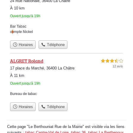
24 Rue Nationale, 36400 La Châtre
À 10 km
Ouvert jusqu'à 19h
Bar Tabac
compte Nickel
Horaires
Téléphone
ALGRET Roland
3,5 étoiles sur 5
12 avis
17 place du Marché, 36400 La Châtre
À 11 km
Ouvert jusqu'à 19h
Bureau de tabac
Horaires
Téléphone
Cette page "Le Berthouniat Rue de la Mairie" est visible via les liens
suivants :
tabac Centre-Val de Loire
,
tabac 36
,
tabac La Berthenoux
.