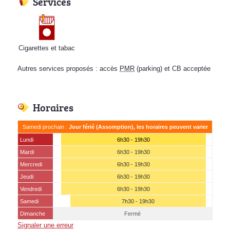
Services
Cigarettes et tabac
Autres services proposés : accès
PMR
(parking) et CB acceptée
Horaires
Samedi prochain :
Jour férié (Assomption), les horaires peuvent varier
Lundi
6h30 - 19h30
Mardi
6h30 - 19h30
Mercredi
6h30 - 19h30
Jeudi
6h30 - 19h30
Vendredi
6h30 - 19h30
Samedi
7h30 - 19h30
Dimanche
Fermé
Signaler une erreur