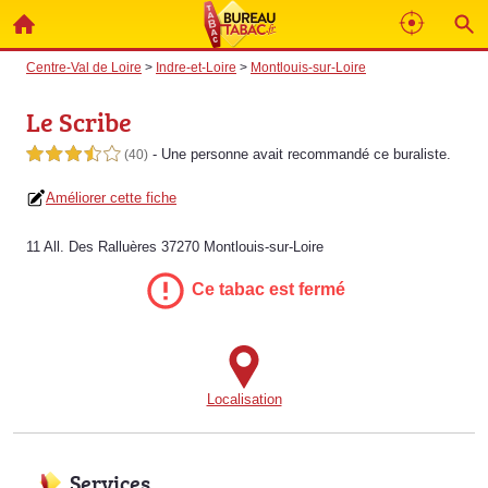
Centre-Val de Loire
>
Indre-et-Loire
>
Montlouis-sur-Loire
Le Scribe
- Une personne
avait recommandé
ce buraliste.
3,5 étoiles sur 5
(40)
Améliorer cette fiche
11 All. Des Ralluères 37270 Montlouis-sur-Loire
Ce tabac est fermé
Localisation
Services