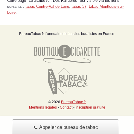
Cette page "Le Scribe All. Des Ralluères" est visible via les liens
suivants :
tabac Centre-Val de Loire
,
tabac 37
,
tabac Montlouis-sur-
Loire
.
BureauTabac.fr, l'annuaire de tous les buralistes en France.
© 2026
BureauTabac.fr
Mentions légales
-
Contact
-
Inscription gratuite
📞 Appeler ce bureau de tabac