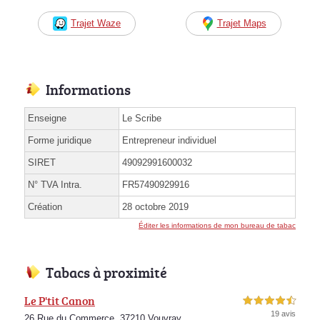
Trajet Waze
Trajet Maps
Informations
Enseigne
Le Scribe
Forme juridique
Entrepreneur individuel
SIRET
49092991600032
N° TVA Intra.
FR57490929916
Création
28 octobre 2019
Éditer les informations de mon bureau de tabac
Tabacs à proximité
Le P'tit Canon
4,5 étoiles sur 5
19 avis
26 Rue du Commerce, 37210 Vouvray