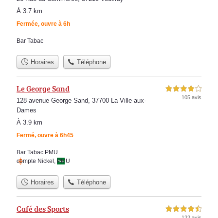
À 3.7 km
Fermée, ouvre à 6h
Bar Tabac
Horaires
Téléphone
Le George Sand
4,0 étoiles sur 5
105 avis
128 avenue George Sand, 37700 La Ville-aux-
Dames
À 3.9 km
Fermé, ouvre à 6h45
Bar Tabac PMU
compte Nickel
,
PMU
Horaires
Téléphone
Café des Sports
4,5 étoiles sur 5
122 avis