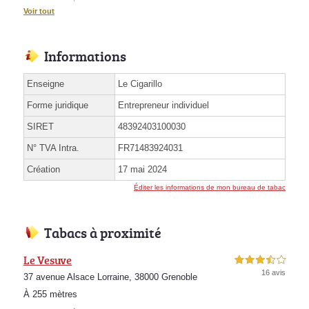
Voir tout
Informations
Enseigne
Le Cigarillo
Forme juridique
Entrepreneur individuel
SIRET
48392403100030
N° TVA Intra.
FR71483924031
Création
17 mai 2024
Éditer les informations de mon bureau de tabac
Tabacs à proximité
Le Vesuve
3,5 étoiles sur 5
16 avis
37 avenue Alsace Lorraine, 38000 Grenoble
À 255 mètres