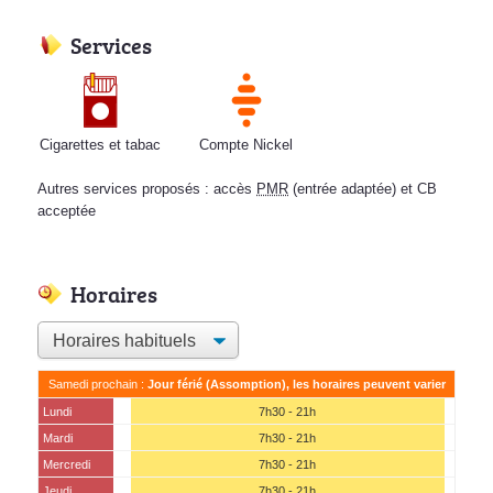
Services
Cigarettes et tabac
Compte Nickel
Autres services proposés : accès
PMR
(entrée adaptée) et CB
acceptée
Horaires
Samedi prochain :
Jour férié (Assomption), les horaires peuvent varier
Lundi
7h30 - 21h
Mardi
7h30 - 21h
Mercredi
7h30 - 21h
Jeudi
7h30 - 21h