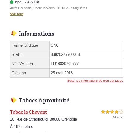
Ligne 16, à 277 m
Arrêt Grenoble, Docteur Martin - 15 Rue Lesdiguières
Voir tout
Informations
Forme juridique
SNC
SIRET
83920277700018
N° TVA Intra.
FR18839202777
Création
25 avril 2018
Éditer les informations de mon bar tabac
Tabacs à proximité
Tabac le Chavant
4,0 étoiles sur 5
44 avis
20 Rue de Strasbourg, 38000 Grenoble
À 197 mètres