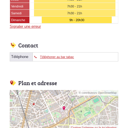
Vendredi
7h30 - 21h
Samedi
7h30 - 21h
Dimanche
9h - 20h30
Signaler une erreur
Contact
Téléphone
Téléphoner au bar tabac
Plan et adresse
© contributeurs OpenStreetMap
Corriger l’adresse ou la localisation