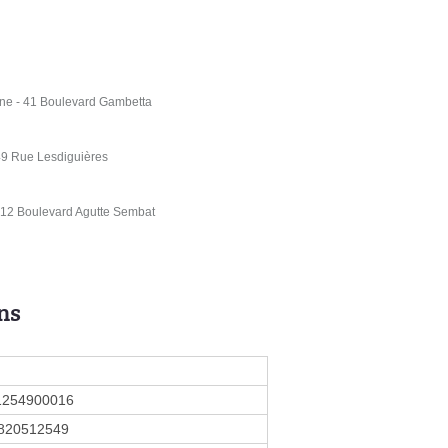
ne - 41 Boulevard Gambetta
49 Rue Lesdiguières
- 12 Boulevard Agutte Sembat
ns
1254900016
820512549