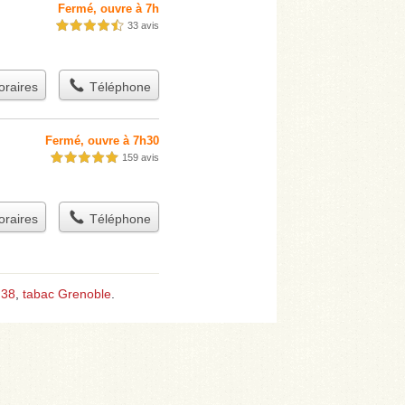
Fermé, ouvre à 7h
33 avis
4,5 étoiles sur 5
raires
Téléphone
Fermé, ouvre à 7h30
159 avis
5,0 étoiles sur 5
raires
Téléphone
 38
,
tabac Grenoble
.