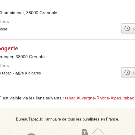
 Championnet, 38000 Grenoble
ètres
Ho
esse
bagerie
éranger, 38000 Grenoble
ètres
Ho
e tabac
-
cave à cigares
t visible via les liens suivants :
tabac Auvergne-Rhône-Alpes
,
tabac
BureauTabac.fr, l'annuaire de tous les buralistes en France.