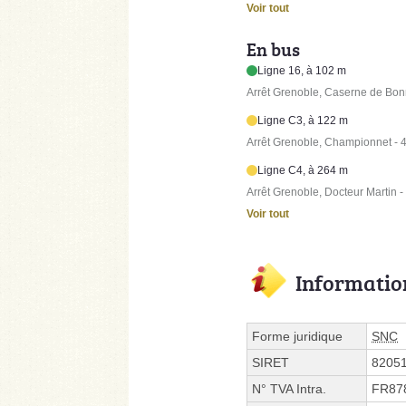
Voir tout
En bus
Ligne 16, à 102 m
Arrêt Grenoble, Caserne de Bon
Ligne C3, à 122 m
Arrêt Grenoble, Championnet - 
Ligne C4, à 264 m
Arrêt Grenoble, Docteur Martin 
Voir tout
Informatio
Forme juridique
SNC
SIRET
8205
N° TVA Intra.
FR87