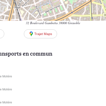
32 Boulevard Gambetta 38000 Grenoble
Trajet Maps
ransports en commun
ue Molière
ue Molière
ue Molière