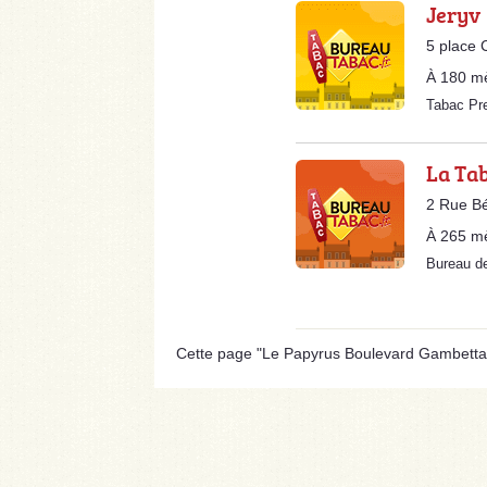
Jeryv
5 place
À 180 m
Tabac Pr
La Ta
2 Rue B
À 265 m
Bureau d
Cette page "Le Papyrus Boulevard Gambetta" es