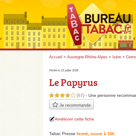
Accueil
>
Auvergne-Rhône-Alpes
>
Isère
>
Greno
Vérifié le 23 juillet 2026
Le Papyrus
(57)
- Une personne
recomma
4,0 étoiles sur 5
Je recommande
Améliorer cette fiche
Tabac Presse
fermé, ouvre à 15h