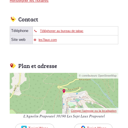
Renseigner les horaires
Contact
Téléphone
Téléphoner au bureau de tabac
Site web
les7laux.com
Plan et adresse
© contributeurs OpenStreetMap
Corriger l’adresse ou la localisation
L'Agnelin Prapoutel 38190 Les Sept Laux Prapoutel