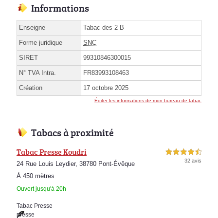
Informations
Enseigne
Tabac des 2 B
Forme juridique
SNC
SIRET
99310846300015
N° TVA Intra.
FR83993108463
Création
17 octobre 2025
Éditer les informations de mon bureau de tabac
Tabacs à proximité
Tabac Presse Koudri
4,5 étoiles sur 5
32 avis
24 Rue Louis Leydier, 38780 Pont-Évêque
À 450 mètres
Ouvert jusqu'à 20h
Tabac Presse
presse