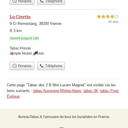
Horaires
Téléphone
La Civette
4,0 étoiles sur 5
42 avis
9 Cr Romestang, 38200 Vienne
À 3 km
Ouvert jusqu'à 19h
Tabac Presse
compte Nickel
,
presse
Horaires
Téléphone
Cette page "Tabac des 2 B Mnt Lucien Magnat" est visible via les
liens suivants :
tabac Auvergne-Rhône-Alpes
,
tabac 38
,
tabac Pont-
Évêque
.
BureauTabac.fr, l'annuaire de tous les buralistes en France.