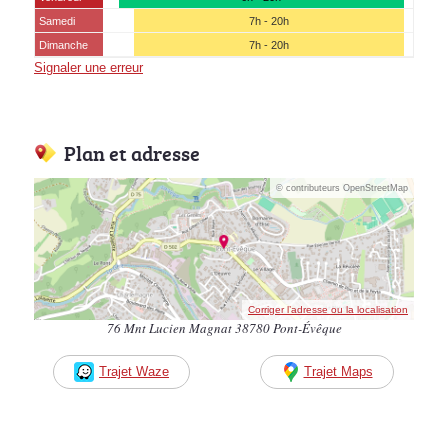
Samedi
7h - 20h
Dimanche
7h - 20h
Signaler une erreur
Plan et adresse
© contributeurs OpenStreetMap
Corriger l’adresse ou la localisation
76 Mnt Lucien Magnat 38780 Pont-Évêque
Trajet Waze
Trajet Maps