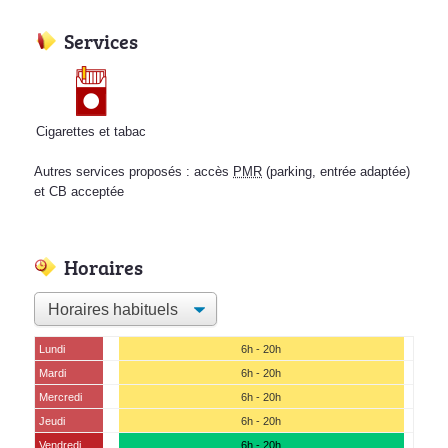
Services
Cigarettes et tabac
Autres services proposés : accès
PMR
(parking, entrée adaptée)
et CB acceptée
Horaires
Lundi
6h - 20h
Mardi
6h - 20h
Mercredi
6h - 20h
Jeudi
6h - 20h
Vendredi
6h - 20h