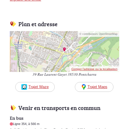
Plan et adresse
© contributeurs OpenStreetMap
Corriger l’adresse ou la localisation
39 Rue Laurent Gayet 38530 Pontcharra
Trajet Waze
Trajet Maps
Venir en transports en commun
En bus
Ligne 354, à 566 m