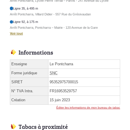
Arrêt Pontcharra, Lycée Pierre Terrail – Parvis - 247 Avenue du Lycée
Ligne 35, à 495 m
Arrêt Pontcharra, Villard Didier - 557 Rue du Grésivaudan
Ligne 92, à 175 m
Arrêt Pontcharra, Pontcharra – Mairie - 120 Avenue de la Gare
Voir tout
Informations
Enseigne
Le Pontcharra
Forme juridique
SNC
SIRET
95352975700015
N° TVA Intra.
FR16953529757
Création
15 juin 2023
Éditer les informations de mon bureau de tabac
Tabacs à proximité