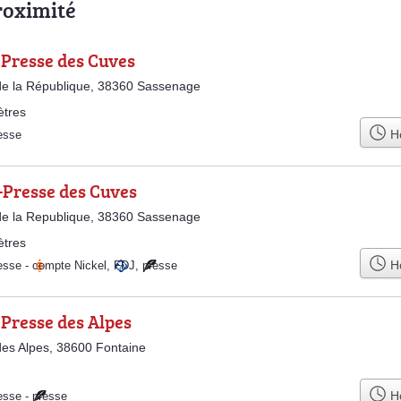
roximité
 Presse des Cuves
e la République, 38360 Sassenage
ètres
Ho
esse
-Presse des Cuves
e la Republique, 38360 Sassenage
ètres
Ho
esse
-
compte Nickel
,
FDJ
,
presse
Presse des Alpes
es Alpes, 38600 Fontaine
Ho
esse
-
presse