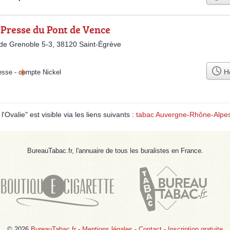
 Presse du Pont de Vence
de Grenoble 5-3, 38120 Saint-Égrève
Ho
esse
-
compte Nickel
Ovalie" est visible via les liens suivants :
tabac Auvergne-Rhône-Alpe
BureauTabac.fr, l'annuaire de tous les buralistes en France.
© 2026
BureauTabac.fr
-
Mentions légales
-
Contact
-
Inscription gratuite