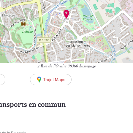
2 Rue de l'Ovalie 38360 Sassenage
Trajet Maps
ransports en commun
e de la Rouvraie