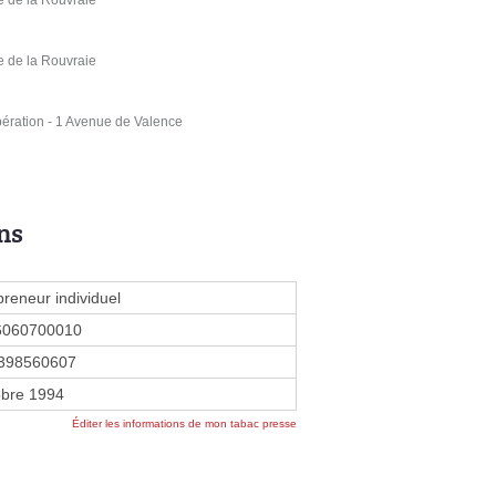
e de la Rouvraie
bération - 1 Avenue de Valence
ns
preneur individuel
6060700010
398560607
obre 1994
Éditer les informations de mon tabac presse