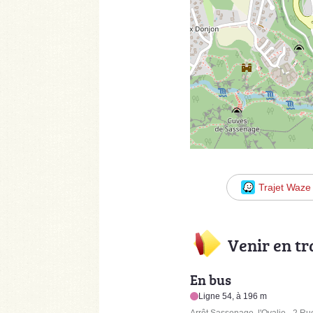
Trajet Waze
Venir en t
En bus
Ligne 54, à 196 m
Arrêt Sassenage, l'Ovalie - 2 Ru