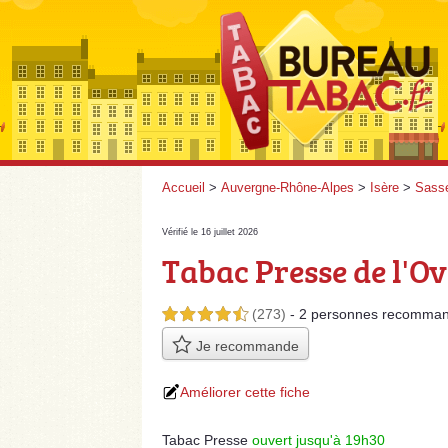
Accueil
>
Auvergne-Rhône-Alpes
>
Isère
>
Sass
Vérifié le 16 juillet 2026
Tabac Presse de l'Ov
(273)
- 2 personnes
recomman
4,5 étoiles sur 5
Je recommande
Améliorer cette fiche
Tabac Presse
ouvert jusqu'à 19h30