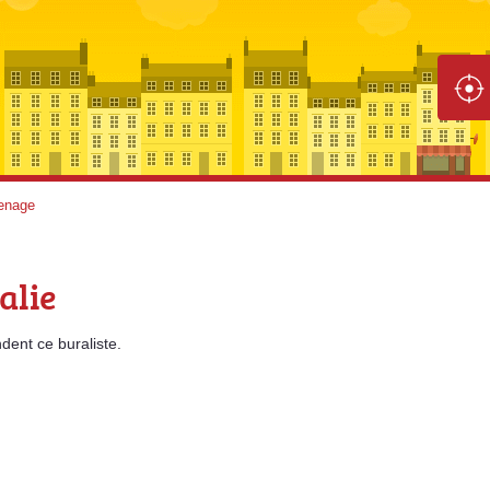
enage
alie
dent
ce buraliste.