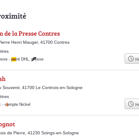
roximité
 de la Presse Contres
ierre Henri Mauger, 41700 Contres
tres
Ho
esse
-
point DHL
,
presse
sh
u Souvenir, 41700 Le Controis-en-Sologne
ètres
Ho
c
-
compte Nickel
lognot
oix de Pierre, 41230 Soings-en-Sologne