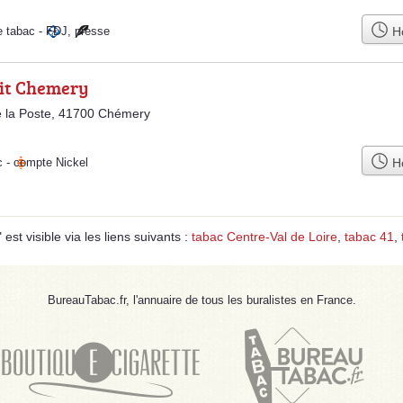
Ho
e tabac
-
FDJ
,
presse
tit Chemery
 la Poste, 41700 Chémery
Ho
c
-
compte Nickel
t visible via les liens suivants :
tabac Centre-Val de Loire
,
tabac 41
,
BureauTabac.fr, l'annuaire de tous les buralistes en France.