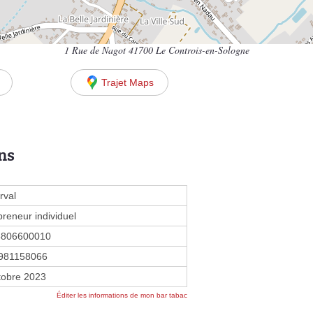
1 Rue de Nagot 41700 Le Controis-en-Sologne
Trajet Maps
ns
rval
preneur individuel
5806600010
981158066
tobre 2023
Éditer les informations de mon bar tabac