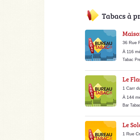
Tabacs à p
Maison
36 Rue P
À 116 mè
Tabac Pr
Le Fla
1 Carr d
À 144 m
Bar Taba
Le So
1 Rue Cr