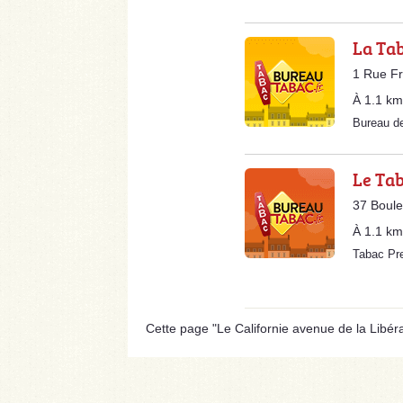
La Ta
1 Rue F
À 1.1 km
Bureau d
Le Ta
37 Boule
À 1.1 km
Tabac Pr
Cette page "Le Californie avenue de la Libérati