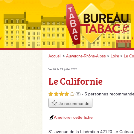
Accueil
>
Auvergne-Rhône-Alpes
>
Loire
>
Le Co
Vérifié le 22 juillet 2026
Le Californie
(8)
- 5 personnes
recommande
4,0 étoiles sur 5
Je recommande
Améliorer cette fiche
31 avenue de la Libération 42120 Le Coteau