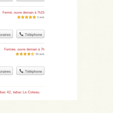
Fermé, ouvre demain à 7h15
3 avis
5,0 étoiles sur 5
raires
Téléphone
Fermée, ouvre demain à 7h
56 avis
4,5 étoiles sur 5
raires
Téléphone
abac 42
,
tabac Le Coteau
.