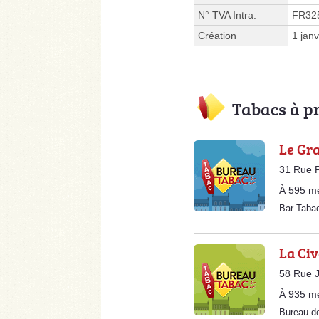
N° TVA Intra.
FR32
Création
1 jan
Tabacs à p
Le Gra
31 Rue P
À 595 m
Bar Taba
La Civ
58 Rue 
À 935 m
Bureau d