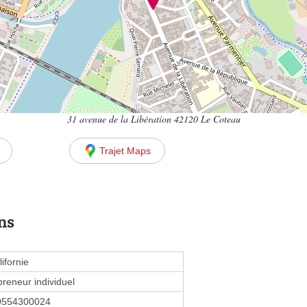
31 avenue de la Libération 42120 Le Coteau
Trajet Maps
ns
ifornie
preneur individuel
0554300024