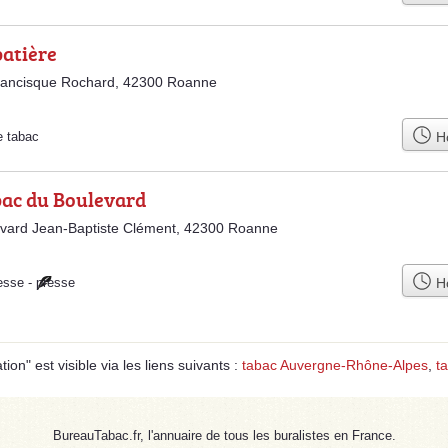
batière
rancisque Rochard, 42300 Roanne
Ho
e tabac
bac du Boulevard
vard Jean-Baptiste Clément, 42300 Roanne
Ho
esse
-
presse
on" est visible via les liens suivants :
tabac Auvergne-Rhône-Alpes
,
t
BureauTabac.fr, l'annuaire de tous les buralistes en France.