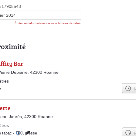
517905543
vier 2014
Éditer les informations de mon bureau de tabac
roximité
ffity Bar
ierre Dépierre, 42300 Roanne
ètres
Ho
c
ette
Jean Jaurès, 42300 Roanne
ètres
Ho
e tabac
-
FDJ
,
presse