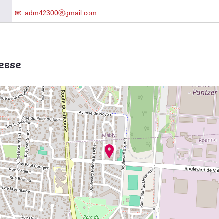
adm42300ⓐgmail.com
esse