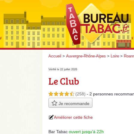
Accueil
>
Auvergne-Rhône-Alpes
>
Loire
>
Roan
Vérifié le 22 juillet 2026
Le Club
(258)
- 2 personnes
recomman
4,5 étoiles sur 5
Je recommande
Améliorer cette fiche
Bar Tabac
ouvert jusqu'à 22h