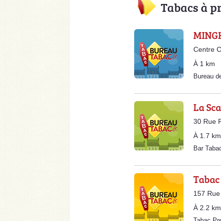
Tabacs à p
MINGH
Centre C
À 1 km
Bureau d
La Sca
30 Rue 
À 1.7 km
Bar Taba
Tabac
157 Rue
À 2.2 km
Tabac Pr