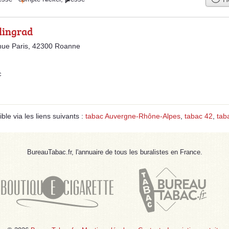
lingrad
nue Paris, 42300 Roanne
c
le via les liens suivants :
tabac Auvergne-Rhône-Alpes
,
tabac 42
,
tab
BureauTabac.fr, l'annuaire de tous les buralistes en France.