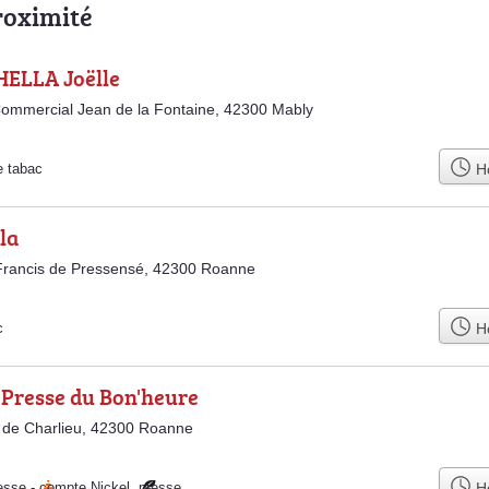
roximité
ELLA Joëlle
ommercial Jean de la Fontaine, 42300 Mably
Ho
e tabac
la
Francis de Pressensé, 42300 Roanne
Ho
c
 Presse du Bon'heure
 de Charlieu, 42300 Roanne
Ho
esse
-
compte Nickel
,
presse