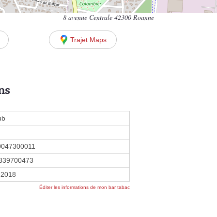
8 avenue Centrale 42300 Roanne
Trajet Maps
ns
ub
0047300011
839700473
 2018
Éditer les informations de mon bar tabac