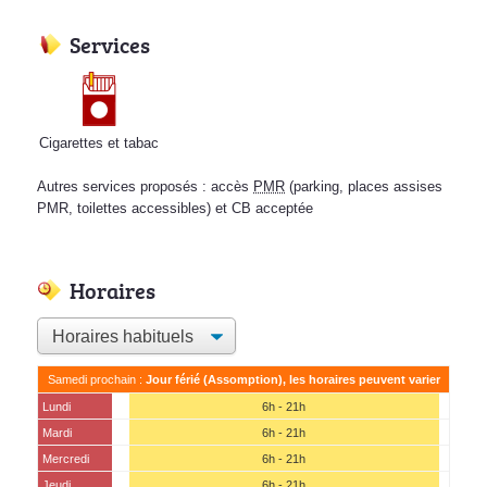
Services
Cigarettes et tabac
Autres services proposés : accès
PMR
(parking, places assises
PMR, toilettes accessibles) et CB acceptée
Horaires
Samedi prochain :
Jour férié (Assomption), les horaires peuvent varier
Lundi
6h - 21h
Mardi
6h - 21h
Mercredi
6h - 21h
Jeudi
6h - 21h