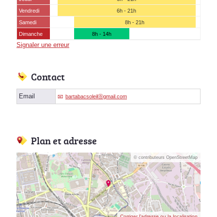
Vendredi
6h - 21h
Samedi
8h - 21h
Dimanche
8h - 14h
Signaler une erreur
Contact
Email
bartabacsoleilⓐgmail.com
Plan et adresse
© contributeurs OpenStreetMap
Corriger l’adresse ou la localisation