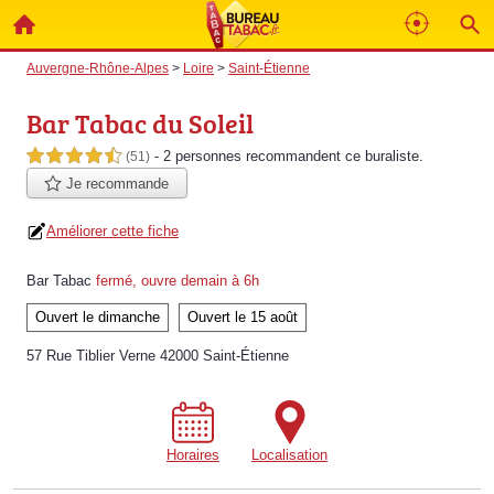
Auvergne-Rhône-Alpes
>
Loire
>
Saint-Étienne
Bar Tabac du Soleil
- 2 personnes
recommandent
ce buraliste.
4,5 étoiles sur 5
(51)
Je recommande
Améliorer cette fiche
Bar Tabac
fermé, ouvre demain à 6h
Ouvert le dimanche
Ouvert le 15 août
57 Rue Tiblier Verne 42000 Saint-Étienne
Horaires
Localisation