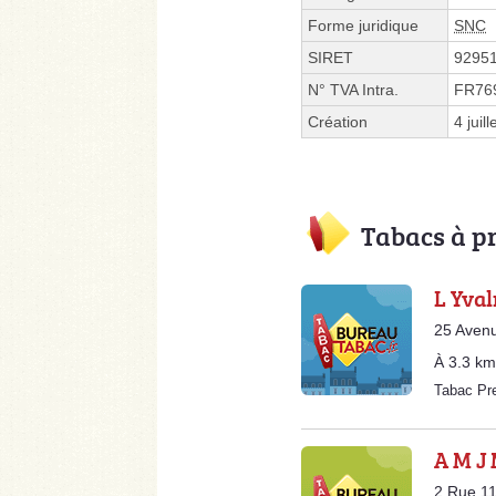
Forme juridique
SNC
SIRET
9295
N° TVA Intra.
FR76
Création
4 juil
Tabacs à p
L Yva
25 Avenu
À 3.3 km
Tabac Pr
A M J
2 Rue 1