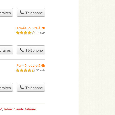
raires
Téléphone
Fermée, ouvre à 7h
13 avis
4,0 étoiles sur 5
raires
Téléphone
Fermé, ouvre à 6h
35 avis
4,5 étoiles sur 5
raires
Téléphone
42
,
tabac Saint-Galmier
.