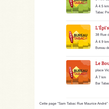
À 4.5 km
Tabac Pr
L'Épi'
38 Rue d
À 4.9 km
Bureau d
Le Bo
place Vi
À 7 km
Bar Taba
Cette page "Sam Tabac Rue Maurice André" est