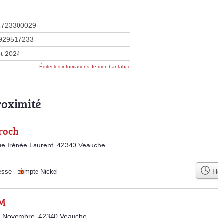
1723300029
929517233
let 2024
Éditer les informations de mon bar tabac
roximité
lroch
e Irénée Laurent, 42340 Veauche
Ho
esse
-
compte Nickel
 M
1 Novembre, 42340 Veauche