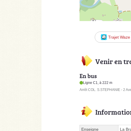
Trajet Waze
Venir en t
En bus
Ligne C1, à 222 m
Arrêt COL. S.STEPHANIE - 2 A
Informatio
Enseigne
La Br