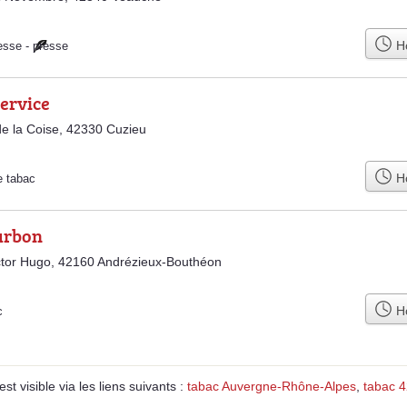
Ho
esse
-
presse
service
e la Coise, 42330 Cuzieu
Ho
e tabac
urbon
ctor Hugo, 42160 Andrézieux-Bouthéon
Ho
c
 visible via les liens suivants :
tabac Auvergne-Rhône-Alpes
,
tabac 