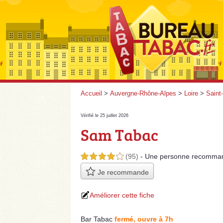
Accueil
>
Auvergne-Rhône-Alpes
>
Loire
>
Saint
Vérifié le 25 juillet 2026
Sam Tabac
(95)
- Une personne
recomma
4,0 étoiles sur 5
Je recommande
Améliorer cette fiche
Bar Tabac
fermé, ouvre à 7h