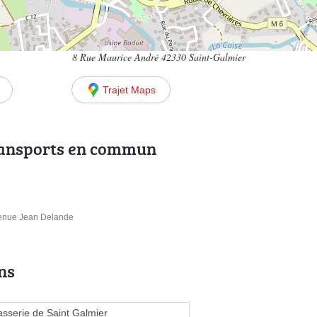
8 Rue Maurice André 42330 Saint-Galmier
Trajet Maps
ransports en commun
venue Jean Delande
ns
asserie de Saint Galmier