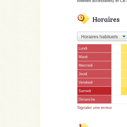
toilettes accessibles) et CB
Horaires
Lundi
Mardi
Mercredi
Jeudi
Vendredi
Samedi
Dimanche
Signaler une erreur