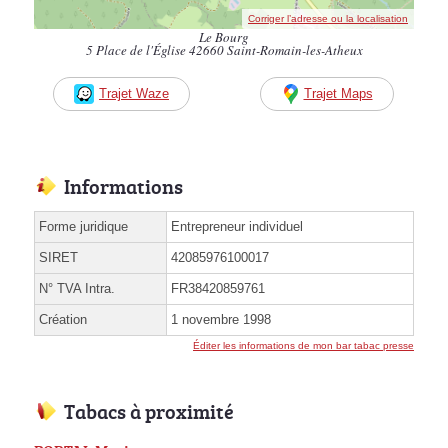
Corriger l’adresse ou la localisation
Le Bourg
5 Place de l'Église 42660 Saint-Romain-les-Atheux
Trajet Waze
Trajet Maps
Informations
Forme juridique
Entrepreneur individuel
SIRET
42085976100017
N° TVA Intra.
FR38420859761
Création
1 novembre 1998
Éditer les informations de mon bar tabac presse
Tabacs à proximité