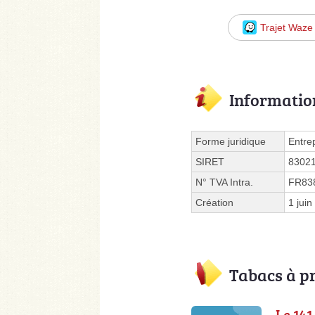
Trajet Waze
Informatio
Forme juridique
Entre
SIRET
8302
N° TVA Intra.
FR83
Création
1 jui
Tabacs à p
Le 141