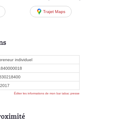
Trajet Maps
ns
preneur individuel
1840000018
830218400
n 2017
Éditer les informations de mon bar tabac presse
roximité