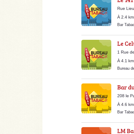
Rue Lieu
À 2.4 km
Bar Taba
Le Cel
1 Rue de
À 4.1 km
Bureau d
Bar d
208 le P
À 4.6 km
Bar Taba
LM Ba