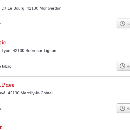
 Dit Le Bourg, 42130 Montverdun
Ho
c
tic
 Lyon, 42130 Boën-sur-Lignon
Ho
e tabac
u Pave
avé, 42130 Marcilly-le-Châtel
Ho
c
r