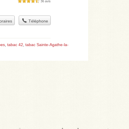
36 avis
4,5 étoiles sur 5
raires
Téléphone
pes
,
tabac 42
,
tabac Sainte-Agathe-la-