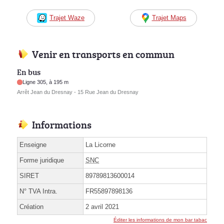
Trajet Waze
Trajet Maps
Venir en transports en commun
En bus
Ligne 305, à 195 m
Arrêt Jean du Dresnay - 15 Rue Jean du Dresnay
Informations
Enseigne
La Licorne
Forme juridique
SNC
SIRET
89789813600014
N° TVA Intra.
FR55897898136
Création
2 avril 2021
Éditer les informations de mon bar tabac