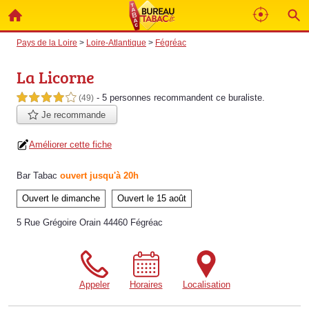
Pays de la Loire
>
Loire-Atlantique
>
Fégréac
La Licorne
- 5 personnes
recommandent
ce buraliste.
4,0 étoiles sur 5
(49)
Je recommande
Améliorer cette fiche
Bar Tabac
ouvert jusqu'à 20h
Ouvert le dimanche
Ouvert le 15 août
5 Rue Grégoire Orain 44460 Fégréac
Appeler
Horaires
Localisation