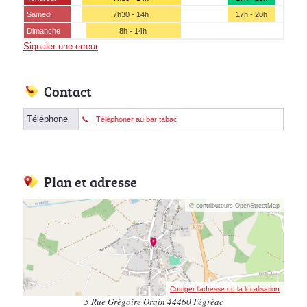
Samedi
7h30 - 14h
17h - 20h
Dimanche
8h - 14h
Signaler une erreur
Contact
Téléphone
Téléphoner au bar tabac
Plan et adresse
© contributeurs OpenStreetMap
Corriger l’adresse ou la localisation
5 Rue Grégoire Orain 44460 Fégréac