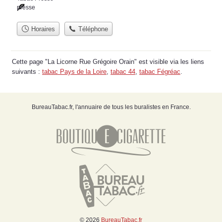
presse
Horaires
Téléphone
Cette page "La Licorne Rue Grégoire Orain" est visible via les liens
suivants :
tabac Pays de la Loire
,
tabac 44
,
tabac Fégréac
.
BureauTabac.fr, l'annuaire de tous les buralistes en France.
© 2026
BureauTabac.fr