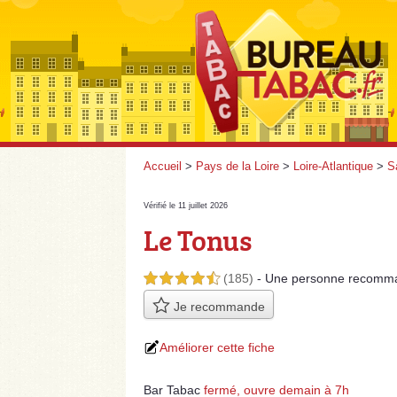
Accueil
>
Pays de la Loire
>
Loire-Atlantique
>
S
Vérifié le 11 juillet 2026
Le Tonus
(185)
- Une personne
recomm
4,5 étoiles sur 5
Je recommande
Améliorer cette fiche
Bar Tabac
fermé, ouvre demain à 7h