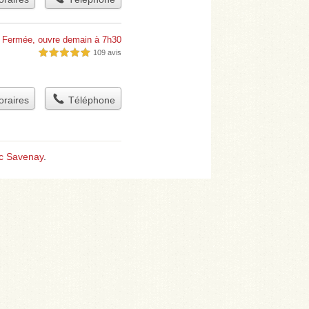
Fermée, ouvre demain à 7h30
109 avis
5,0 étoiles sur 5
raires
Téléphone
c Savenay
.