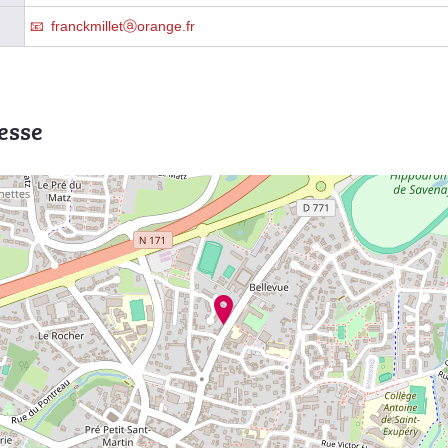
franckmilletⓐorange.fr
esse