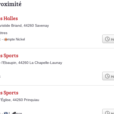
roximité
s Halles
ristide Briand, 44260 Savenay
ètres
Ho
c
-
compte Nickel
s Sports
 l'Ebaupin, 44260 La Chapelle-Launay
Ho
c
s Sports
l'Église, 44260 Prinquiau
Ho
c
-
FDJ
,
presse