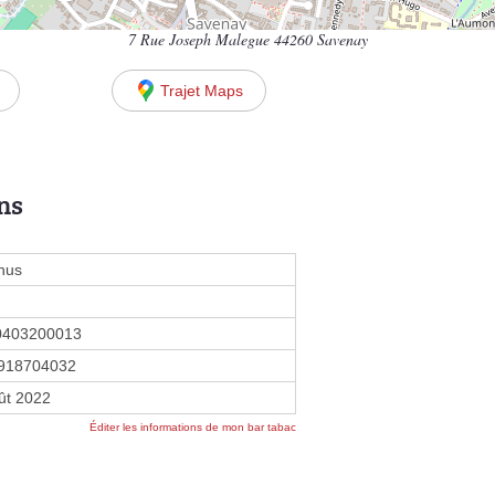
7 Rue Joseph Malegue 44260 Savenay
Trajet Maps
ns
nus
0403200013
918704032
ût 2022
Éditer les informations de mon bar tabac