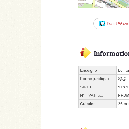
Trajet Waze
Informatio
Enseigne
Le To
Forme juridique
SNC
SIRET
9187
N° TVA Intra.
FR86
Création
26 ao