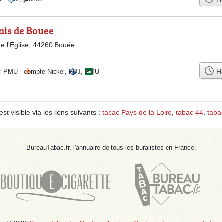
ais de Bouee
de l'Église, 44260 Bouée
Ho
ac PMU
-
compte Nickel
,
FDJ
,
PMU
 visible via les liens suivants :
tabac Pays de la Loire
,
tabac 44
,
taba
BureauTabac.fr, l'annuaire de tous les buralistes en France.