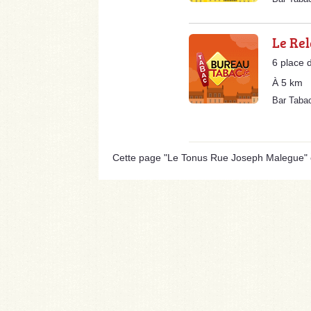
Le Rel
6 place 
À 5 km
Bar Tab
Cette page "Le Tonus Rue Joseph Malegue" est