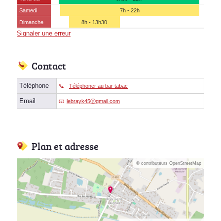
Samedi
7h - 22h
Dimanche
8h - 13h30
Signaler une erreur
Contact
Téléphone
Téléphoner au bar tabac
Email
lebrayk45ⓐgmail.com
Plan et adresse
© contributeurs OpenStreetMap