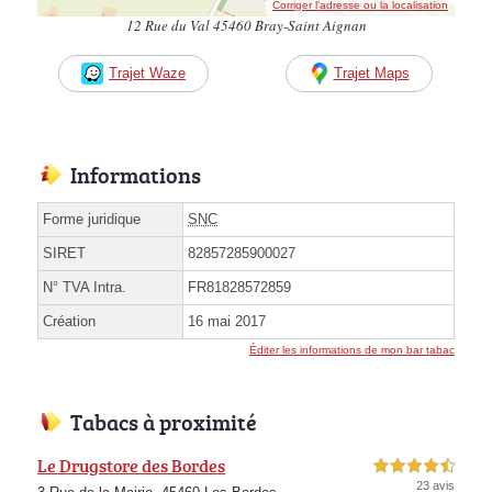
Corriger l’adresse ou la localisation
12 Rue du Val 45460 Bray-Saint Aignan
Trajet Waze
Trajet Maps
Informations
Forme juridique
SNC
SIRET
82857285900027
N° TVA Intra.
FR81828572859
Création
16 mai 2017
Éditer les informations de mon bar tabac
Tabacs à proximité
Le Drugstore des Bordes
4,5 étoiles sur 5
23 avis