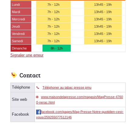
Lundi
7h - 12h
13h45 - 19h
Mardi
7h - 12h
13h45 - 19h
Mercredi
7h - 12h
13h45 - 19h
Jeudi
7h - 12h
13h45 - 19h
Vendredi
7h - 12h
13h45 - 19h
Samedi
7h - 12h
13h45 - 19h
Dimanche
8h - 12h
Signaler une erreur
Contact
Téléphone
Téléphoner au tabac presse pmu
www.maisondelapresse.com/magasin/MagPresse-4760
Site web
0-nerac.html
facebook.com/pages/Mag-Presse-Notre-quotidien-cest-
Facebook
vous/259255077512146