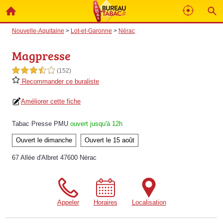
Nouvelle-Aquitaine
>
Lot-et-Garonne
>
Nérac
Magpresse
3,5 étoiles sur 5
(152)
Recommander ce buraliste
Améliorer cette fiche
Tabac Presse PMU
ouvert jusqu'à 12h
Ouvert le dimanche
Ouvert le 15 août
67 Allée d'Albret 47600 Nérac
Appeler
Horaires
Localisation