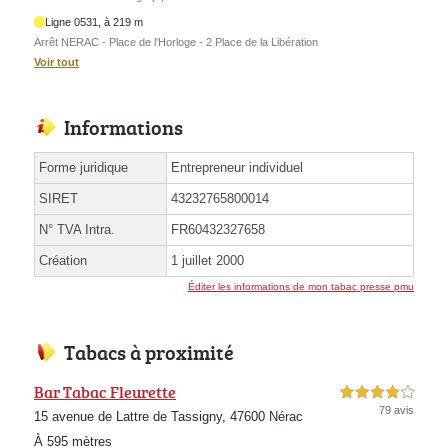
Ligne 0531, à 219 m
Arrêt NERAC - Place de l'Horloge - 2 Place de la Libération
Voir tout
Informations
Forme juridique
Entrepreneur individuel
SIRET
43232765800014
N° TVA Intra.
FR60432327658
Création
1 juillet 2000
Éditer les informations de mon tabac presse pmu
Tabacs à proximité
Bar Tabac Fleurette
4,0 étoiles sur 5
79 avis
15 avenue de Lattre de Tassigny, 47600 Nérac
À 595 mètres