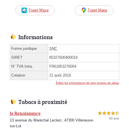
Trajet Waze
Trajet Maps
Informations
Forme juridique
SNC
SIRET
85327600400019
N° TVA Intra.
FR61853276004
Création
21 août 2019
Éditer les informations de mon bureau de tabac
Tabacs à proximité
le Renaissance
4,5 étoiles sur 5
83 avis
13 avenue du Maréchal Leclerc, 47300 Villeneuve-
sur-Lot