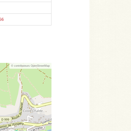
66
© contributeurs OpenStreetMap