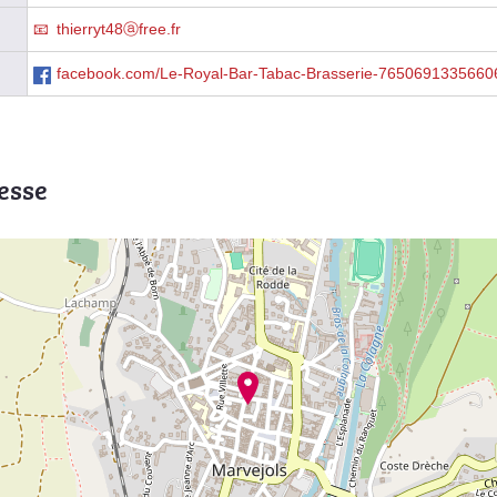
thierryt48ⓐfree.fr
facebook.com/Le-Royal-Bar-Tabac-Brasserie-7650691335660
esse