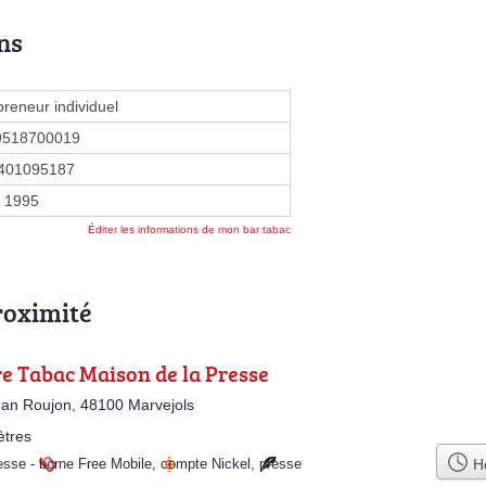
ns
preneur individuel
9518700019
401095187
l 1995
Éditer les informations de mon bar tabac
roximité
e Tabac Maison de la Presse
an Roujon, 48100 Marvejols
ètres
Ho
esse
-
borne Free Mobile
,
compte Nickel
,
presse