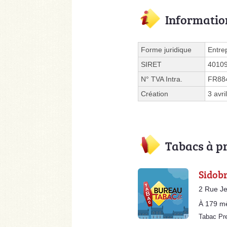
Informatio
Forme juridique
Entre
SIRET
4010
N° TVA Intra.
FR88
Création
3 avri
Tabacs à p
Sidobr
2 Rue Je
À 179 m
Tabac Pr