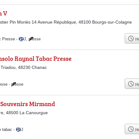
n V
tier Pin Moriès 14 Avenue République, 48100 Bourgs-sur-Colagne
Ho
c Presse
-
FDJ
,
presse
asolo Raynal Tabac Presse
 Triadou, 48230 Chanac
Ho
esse
-
presse
 Souvenirs Mirmand
re, 48500 La Canourgue
Ho
e tabac
-
FDJ