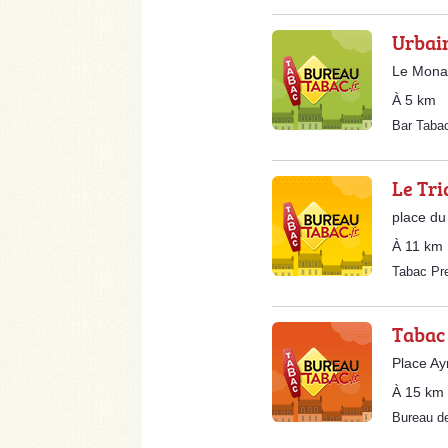
Urbai
Le Monas
À 5 km
Bar Taba
Le Tri
place du
À 11 km
Tabac Pr
Tabac
Place Ay
À 15 km
Bureau d