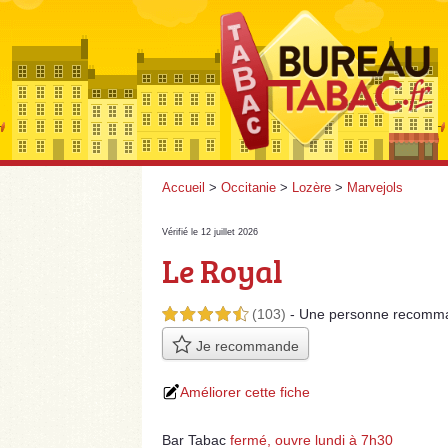
Accueil
>
Occitanie
>
Lozère
>
Marvejols
Vérifié le 12 juillet 2026
Le Royal
(103)
- Une personne
recomm
4,5 étoiles sur 5
Je recommande
Améliorer cette fiche
Bar Tabac
fermé, ouvre lundi à 7h30