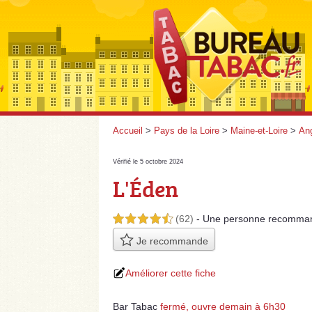
Accueil
>
Pays de la Loire
>
Maine-et-Loire
>
An
Vérifié le 5 octobre 2024
L'Éden
(62)
- Une personne
recomma
4,5 étoiles sur 5
Je recommande
Améliorer cette fiche
Bar Tabac
fermé, ouvre demain à 6h30