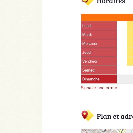
Horaires
Lundi
Mardi
Mercredi
Jeudi
Vendredi
Samedi
Dimanche
Signaler une erreur
Plan et adr