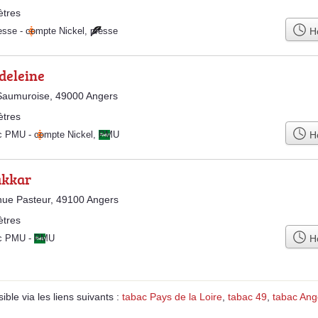
ètres
Ho
esse
-
compte Nickel
,
presse
deleine
Saumuroise, 49000 Angers
ètres
Ho
ac PMU
-
compte Nickel
,
PMU
akkar
ue Pasteur, 49100 Angers
ètres
Ho
ac PMU
-
PMU
ble via les liens suivants :
tabac Pays de la Loire
,
tabac 49
,
tabac Ang