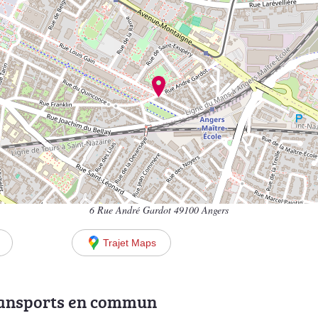
6 Rue André Gardot 49100 Angers
Trajet Maps
ransports en commun