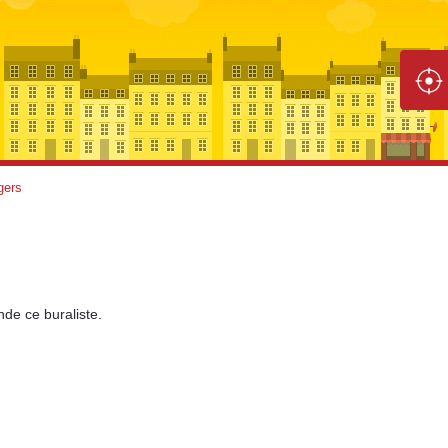
gers
nde
ce buraliste.