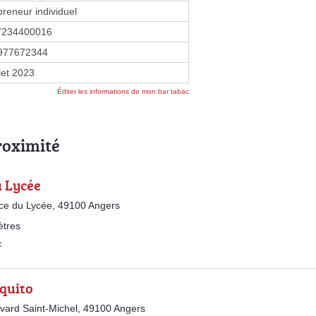
preneur individuel
7234400016
977672344
llet 2023
Éditer les informations de mon bar tabac
roximité
u Lycée
ace du Lycée, 49100 Angers
ètres
c
iquito
vard Saint-Michel, 49100 Angers