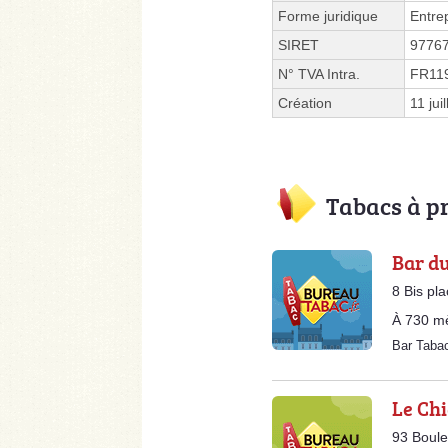
Forme juridique
Entre
SIRET
9776
N° TVA Intra.
FR11
Création
11 jui
Tabacs à p
Bar d
8 Bis pl
À 730 m
Bar Taba
Le Ch
93 Boule