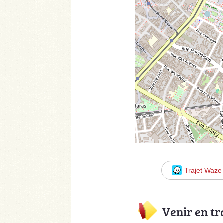
Trajet Waze
Venir en t