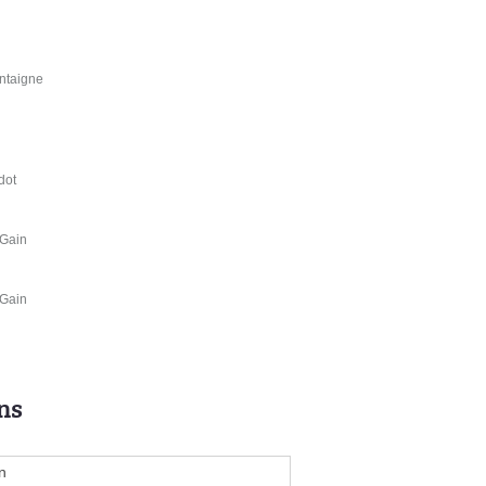
ntaigne
dot
 Gain
 Gain
ns
n