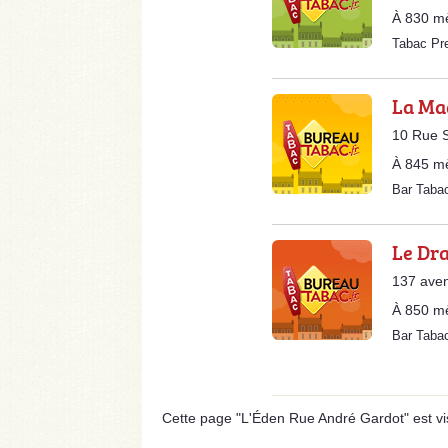
À 830 m
Tabac Pr
La Ma
10 Rue 
À 845 m
Bar Tab
Le Dr
137 aven
À 850 m
Bar Tab
Cette page "L'Éden Rue André Gardot" est visi