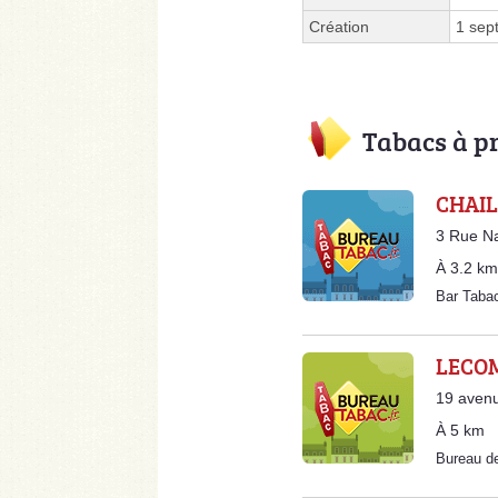
Création
1 sep
Tabacs à p
CHAIL
3 Rue Na
À 3.2 km
Bar Taba
LECOM
19 avenu
À 5 km
Bureau d