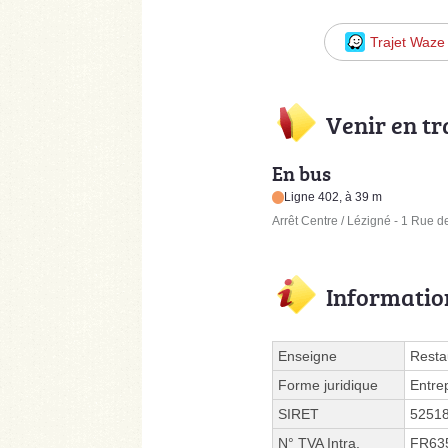
Trajet Waze
Venir en t
En bus
Ligne 402, à 39 m
Arrêt Centre / Lézigné - 1 Rue d
Informatio
Enseigne
Restau
Forme juridique
Entre
SIRET
5251
N° TVA Intra.
FR63