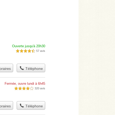
Ouverte jusqu'à 20h30
57 avis
4,5 étoiles sur 5
raires
Téléphone
Fermée, ouvre lundi à 6h45
320 avis
4,0 étoiles sur 5
raires
Téléphone