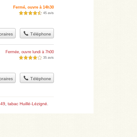
Fermé, ouvre à 14h30
45 avis
4,5 étoiles sur 5
raires
Téléphone
Fermée, ouvre lundi à 7h00
35 avis
4,0 étoiles sur 5
raires
Téléphone
 49
,
tabac Huillé-Lézigné
.