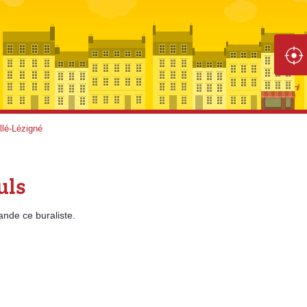
llé-Lézigné
uls
ande
ce buraliste.