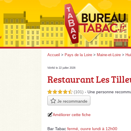
Accueil
>
Pays de la Loire
>
Maine-et-Loire
>
Hui
Vérifié le 22 juillet 2026
Restaurant Les Tille
(101)
- Une personne
recomm
4,5 étoiles sur 5
Je recommande
Améliorer cette fiche
Bar Tabac
fermé, ouvre lundi à 12h00