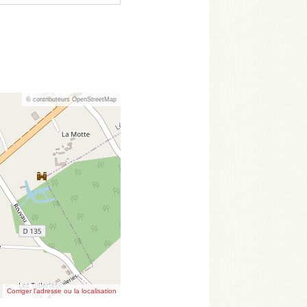
© contributeurs OpenStreetMap
Corriger l’adresse ou la localisation