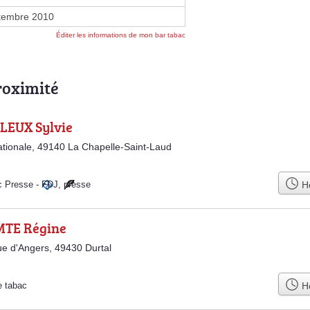
tembre 2010
Éditer les informations de mon bar tabac
roximité
LEUX Sylvie
tionale, 49140 La Chapelle-Saint-Laud
Ho
c Presse
-
FDJ
,
presse
TE Régine
e d'Angers, 49430 Durtal
Ho
e tabac