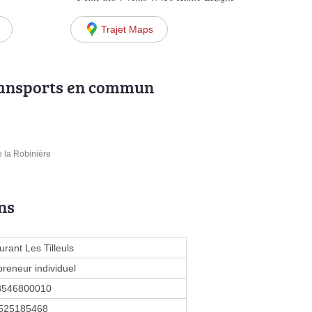
Trajet Maps
ransports en commun
e la Robinière
ns
rant Les Tilleuls
preneur individuel
8546800010
525185468