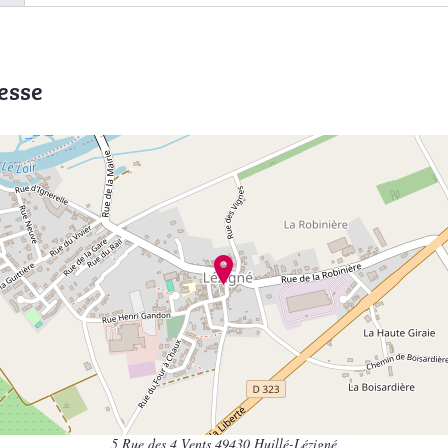
esse
5 Rue des 4 Vents 49430 Huillé-Lézigné