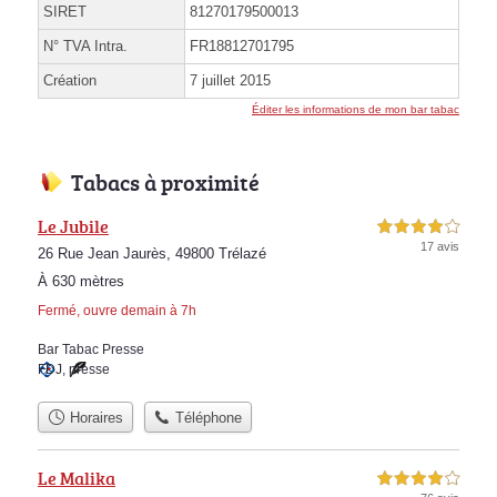
SIRET
81270179500013
N° TVA Intra.
FR18812701795
Création
7 juillet 2015
Éditer les informations de mon bar tabac
Tabacs à proximité
Le Jubile
4,0 étoiles sur 5
17 avis
26 Rue Jean Jaurès, 49800 Trélazé
À 630 mètres
Fermé, ouvre demain à 7h
Bar Tabac Presse
FDJ
,
presse
Horaires
Téléphone
Le Malika
4,0 étoiles sur 5