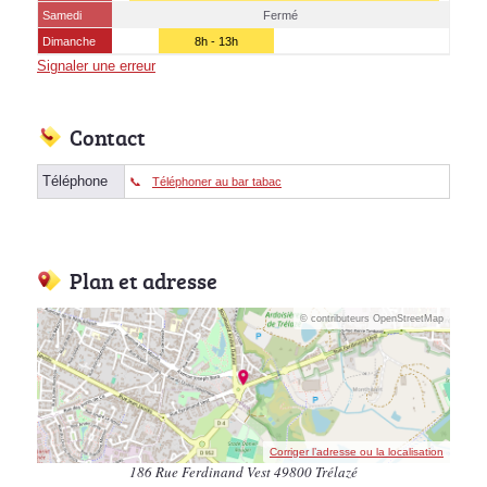
Samedi
Fermé
Dimanche
8h - 13h
Signaler une erreur
Contact
Téléphone
Téléphoner au bar tabac
Plan et adresse
© contributeurs OpenStreetMap
Corriger l’adresse ou la localisation
186 Rue Ferdinand Vest 49800 Trélazé