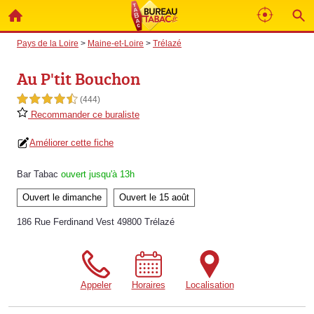
Pays de la Loire
>
Maine-et-Loire
>
Trélazé
Au P'tit Bouchon
4,5 étoiles sur 5
(444)
Recommander ce buraliste
Améliorer cette fiche
Bar Tabac
ouvert jusqu'à 13h
Ouvert le dimanche
Ouvert le 15 août
186 Rue Ferdinand Vest 49800 Trélazé
Appeler
Horaires
Localisation