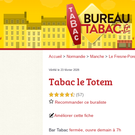
Accueil
>
Normandie
>
Manche
>
Le Fresne-Pore
Vérifié le 23 février 2026
Tabac le Totem
(57)
4,5 étoiles sur 5
Recommander ce buraliste
Améliorer cette fiche
Bar Tabac
fermée, ouvre demain à 7h