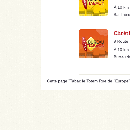
À 10 km
Bar Taba
Chrét
9 Route 
À 10 km
Bureau d
Cette page "Tabac le Totem Rue de l'Europe" es