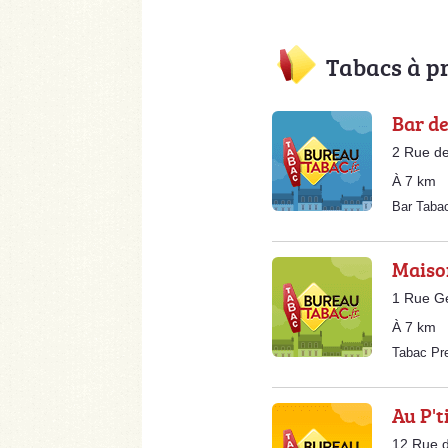
Tabacs à p
Bar de
2 Rue de
À 7 km
Bar Tab
Maison
1 Rue Gé
À 7 km
Tabac Pr
Au P't
12 Rue d