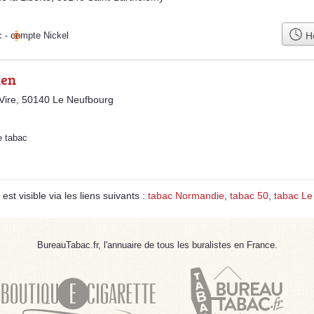
Ho
c
-
compte Nickel
ien
Vire, 50140 Le Neufbourg
e tabac
t visible via les liens suivants :
tabac Normandie
,
tabac 50
,
tabac Le
BureauTabac.fr, l'annuaire de tous les buralistes en France.