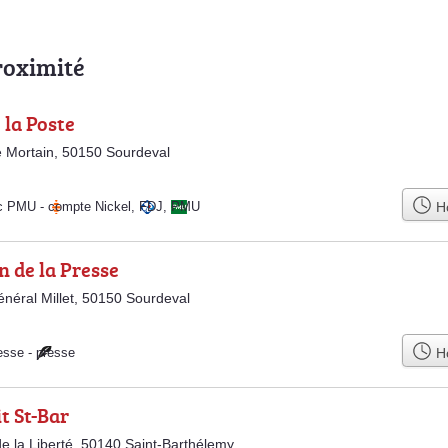
roximité
 la Poste
 Mortain, 50150 Sourdeval
Ho
ac PMU
-
compte Nickel
,
FDJ
,
PMU
 de la Presse
néral Millet, 50150 Sourdeval
Ho
esse
-
presse
it St-Bar
e la Liberté, 50140 Saint-Barthélemy