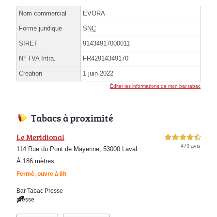
Nom commercial
EVORA
Forme juridique
SNC
SIRET
91434917000011
N° TVA Intra.
FR42914349170
Création
1 juin 2022
Éditer les informations de mon bar tabac
Tabacs à proximité
Le Meridional
4,5 étoiles sur 5
479 avis
114 Rue du Pont de Mayenne, 53000 Laval
À 186 mètres
Fermé, ouvre à 8h
Bar Tabac Presse
presse