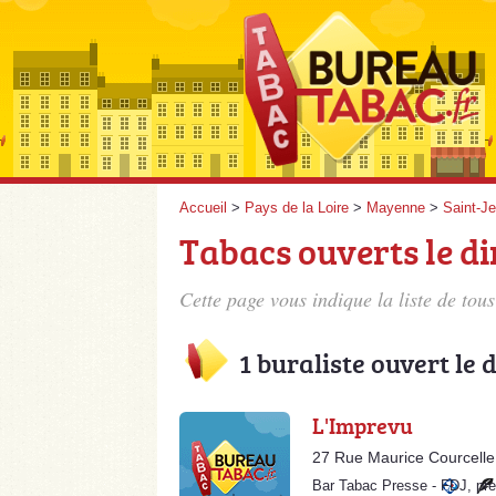
Accueil
>
Pays de la Loire
>
Mayenne
>
Saint-J
Tabacs ouverts le 
Cette page vous indique la liste de to
1 buraliste ouvert le
L'Imprevu
27 Rue Maurice Courcell
Bar Tabac Presse
-
FDJ
,
pr