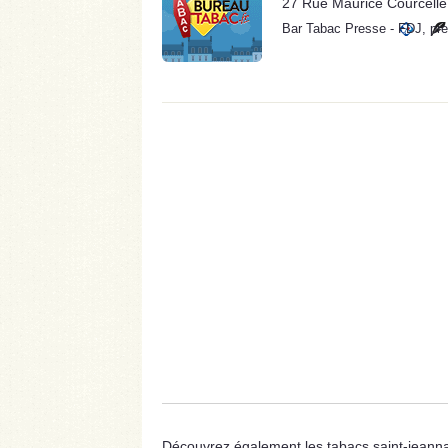
27 Rue Maurice Courcell
Bar Tabac Presse
-
FDJ
,
pr
Découvrez également les tabacs saint-jeannai