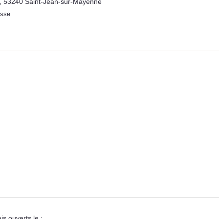
e, 53240 Saint-Jean-sur-Mayenne
esse
s ouverts le :