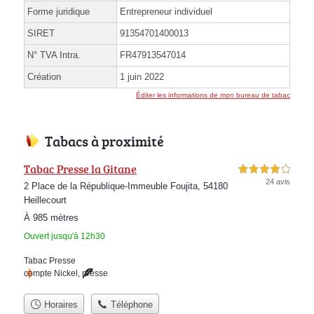
Forme juridique
Entrepreneur individuel
SIRET
91354701400013
N° TVA Intra.
FR47913547014
Création
1 juin 2022
Éditer les informations de mon bureau de tabac
Tabacs à proximité
Tabac Presse la Gitane
4,0 étoiles sur 5
24 avis
2 Place de la République-Immeuble Foujita, 54180
Heillecourt
À 985 mètres
Ouvert jusqu'à 12h30
Tabac Presse
compte Nickel
,
presse
Horaires
Téléphone