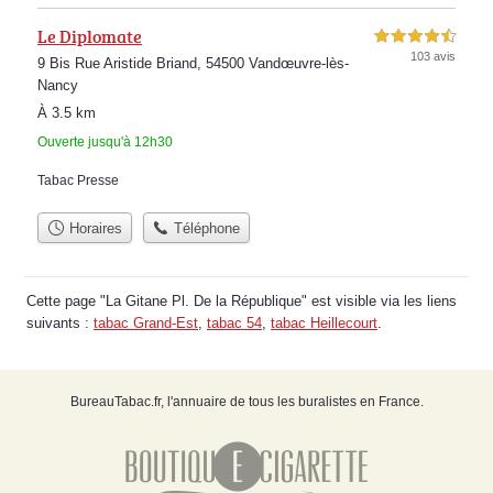
Le Diplomate
4,5 étoiles sur 5
103 avis
9 Bis Rue Aristide Briand, 54500 Vandœuvre-lès-
Nancy
À 3.5 km
Ouverte jusqu'à 12h30
Tabac Presse
Horaires
Téléphone
Cette page "La Gitane Pl. De la République" est visible via les liens
suivants :
tabac Grand-Est
,
tabac 54
,
tabac Heillecourt
.
BureauTabac.fr, l'annuaire de tous les buralistes en France.