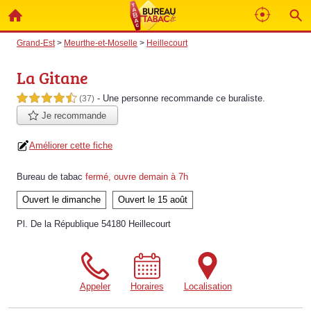
Grand-Est
>
Meurthe-et-Moselle
>
Heillecourt
La Gitane
- Une personne
recommande
ce buraliste.
4,5 étoiles sur 5
(37)
Je recommande
Améliorer cette fiche
Bureau de tabac
fermé, ouvre demain à 7h
Ouvert le dimanche
Ouvert le 15 août
Pl. De la République 54180 Heillecourt
Appeler
Horaires
Localisation