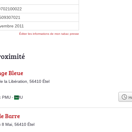
0702100022
509307021
vembre 2011
Éditer les informations de mon tabac presse
roximité
nge Bleue
e la Libération, 56410 Étel
Ho
ac PMU
-
PMU
de Barre
 8 Mai, 56410 Étel