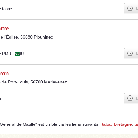
Ho
e tabac
ntre
de l'Église, 56680 Plouhinec
Ho
ac PMU
-
PMU
fran
 de Port-Louis, 56700 Merlevenez
Ho
c
néral de Gaulle" est visible via les liens suivants :
tabac Bretagne
,
t