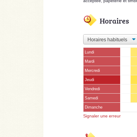
acceptée, papeterie et timb
Horaires
Lundi
Mardi
Mercredi
Jeudi
Vendredi
Samedi
Dimanche
Signaler une erreur