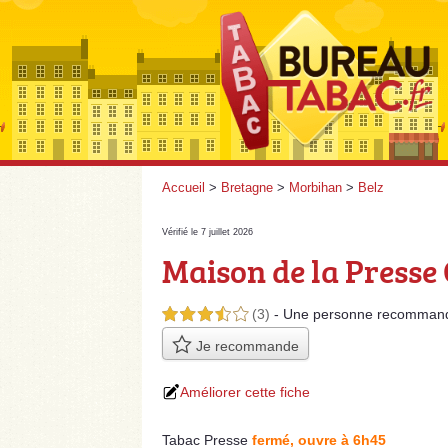
Accueil
>
Bretagne
>
Morbihan
>
Belz
Vérifié le 7 juillet 2026
Maison de la Presse
(3)
- Une personne
recomman
3,5 étoiles sur 5
Je recommande
Améliorer cette fiche
Tabac Presse
fermé, ouvre à 6h45