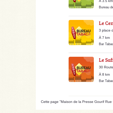
À 3.5 km
Bureau d
Le Ce
3 place 
À 7 km
Bar Tab
Le Sa
30 Route
À 8 km
Bar Taba
Cette page "Maison de la Presse Gourif Rue Gé