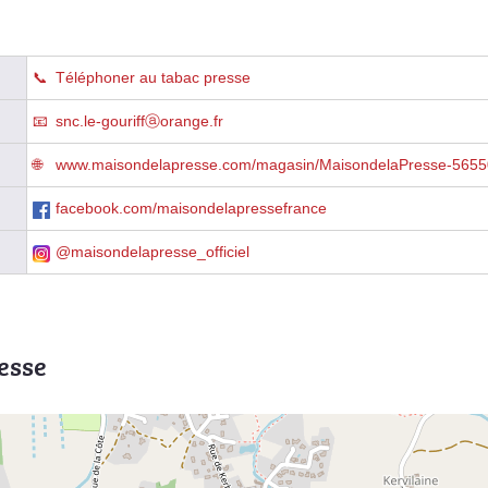
Téléphoner au tabac presse
snc.le-gouriffⓐorange.fr
www.maisondelapresse.com/magasin/MaisondelaPresse-56550
facebook.com/maisondelapressefrance
@maisondelapresse_officiel
esse