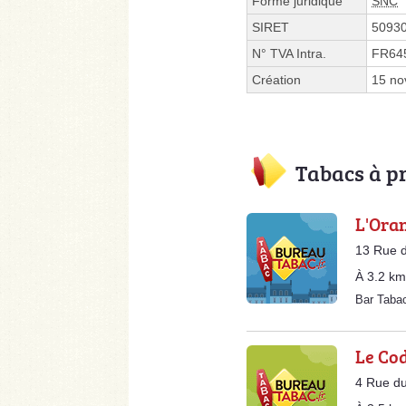
Forme juridique
SNC
SIRET
5093
N° TVA Intra.
FR64
Création
15 no
Tabacs à p
L'Ora
13 Rue d
À 3.2 km
Bar Tab
Le Co
4 Rue du