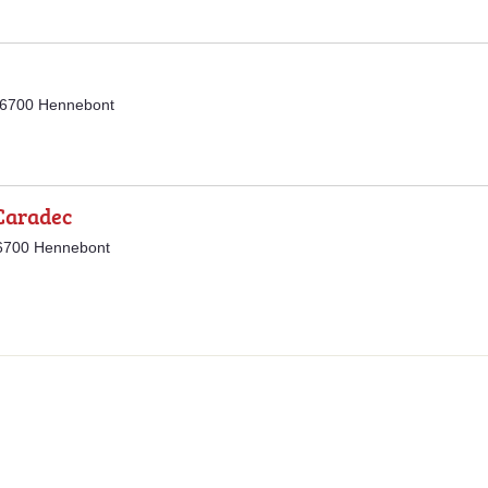
56700 Hennebont
 Caradec
56700 Hennebont