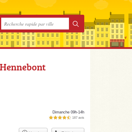
à Hennebont
Dimanche 09h-14h
187 avis
4,5 étoiles sur 5