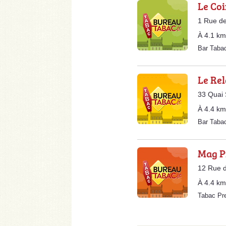
Le Coi
1 Rue de
À 4.1 km
Bar Taba
Le Rel
33 Quai
À 4.4 km
Bar Taba
Mag Pr
12 Rue d
À 4.4 km
Tabac Pr