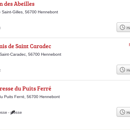
n des Abeilles
 Saint-Gilles, 56700 Hennebont
Ho
c
ais de Saint Caradec
 Saint-Caradec, 56700 Hennebont
Ho
c
esse du Puits Ferré
u Puits Ferré, 56700 Hennebont
Ho
esse
-
presse