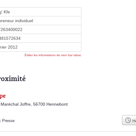
g' Kfe
preneur individuel
7263400022
481572634
vrier 2012
Éditer les informations de mon bar tabac
roximité
ipe
Maréchal Joffre, 56700 Hennebont
Ho
c Presse