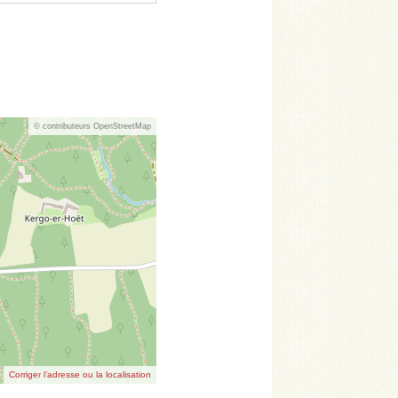
© contributeurs OpenStreetMap
Corriger l’adresse ou la localisation