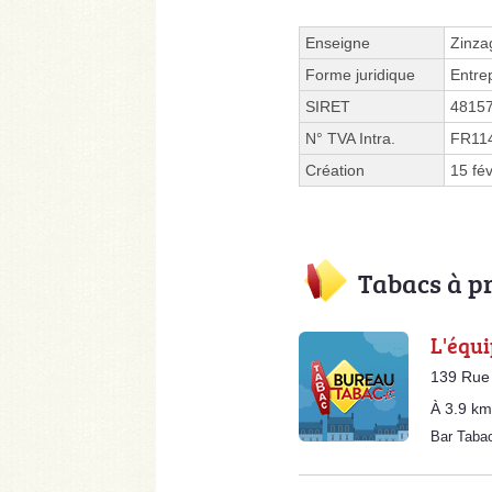
Enseigne
Zinza
Forme juridique
Entre
SIRET
4815
N° TVA Intra.
FR11
Création
15 fé
Tabacs à p
L'équ
139 Rue 
À 3.9 km
Bar Taba