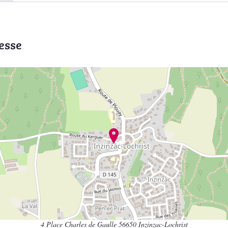
esse
4 Place Charles de Gaulle 56650 Inzinzac-Lochrist