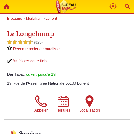
Bretagne
>
Morbihan
>
Lorient
Le Longchamp
4,5 étoiles sur 5
(825)
Recommander ce buraliste
Améliorer cette fiche
Bar Tabac
ouvert jusqu'à 19h
19 Rue de l'Assemblée Nationale 56100 Lorient
Appeler
Horaires
Localisation
Services