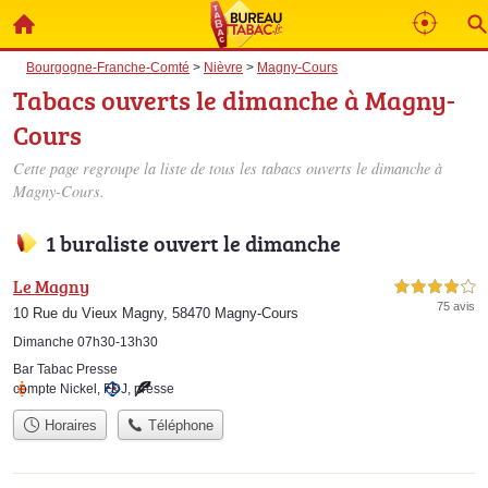
Bourgogne-Franche-Comté
>
Nièvre
>
Magny-Cours
Tabacs ouverts le dimanche à Magny-
Cours
Cette page regroupe la liste de tous les tabacs ouverts le dimanche à
Magny-Cours.
1 buraliste ouvert le dimanche
Le Magny
4,0 étoiles sur 5
75 avis
10 Rue du Vieux Magny, 58470 Magny-Cours
Dimanche 07h30-13h30
Bar Tabac Presse
compte Nickel
,
FDJ
,
presse
Horaires
Téléphone