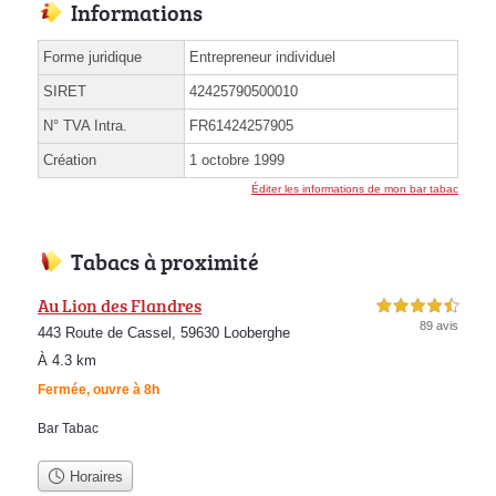
Informations
Forme juridique
Entrepreneur individuel
SIRET
42425790500010
N° TVA Intra.
FR61424257905
Création
1 octobre 1999
Éditer les informations de mon bar tabac
Tabacs à proximité
Au Lion des Flandres
4,5 étoiles sur 5
89 avis
443 Route de Cassel, 59630 Looberghe
À 4.3 km
Fermée, ouvre à 8h
Bar Tabac
Horaires