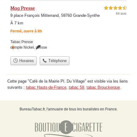
Mag Presse
4,5 étoiles sur 5
64 avis
9 place François Mitterrand, 59760 Grande-Synthe
À 7 km
Fermé, ouvre à 8h
Tabac Presse
compte Nickel
,
presse
Horaires
Téléphone
Cette page "Café de la Mairie Pl. Du Village" est visible via les liens
suivants :
tabac Hauts-de-France
,
tabac 59
,
tabac Brouckerque
.
BureauTabac.fr, l'annuaire de tous les buralistes en France.