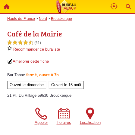
Hauts-de-France
>
Nord
>
Brouckerque
Café de la Mairie
4,5 étoiles sur 5
(61)
Recommander ce buraliste
Améliorer cette fiche
Bar Tabac
fermé, ouvre à 7h
Ouvert le dimanche
Ouvert le 15 août
21 Pl. Du Village 59630 Brouckerque
Appeler
Horaires
Localisation