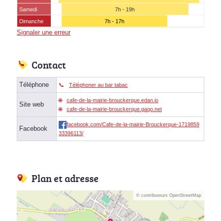
Samedi
7h - 19h
Dimanche
7h - 17h
Signaler une erreur
Contact
Téléphone
Téléphoner au bar tabac
cafe-de-la-mairie-brouckerque.edan.io
Site web
cafe-de-la-mairie-brouckerque.gaqo.net
facebook.com/Cafe-de-la-mairie-Brouckerque-1719859
Facebook
33396113/
Plan et adresse
© contributeurs OpenStreetMap