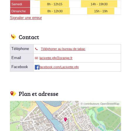
Samedi
8h - 12h15
14h - 19h30
Dimanche
8h - 12h30
15h - 19h
Signaler une erreur
Contact
Téléphone
Téléphoner au bureau de tabac
Email
lacivette.pfpⓐorange.fr
Facebook
facebook.com/Lacivette.pfp
Plan et adresse
© contributeurs OpenStreetMap