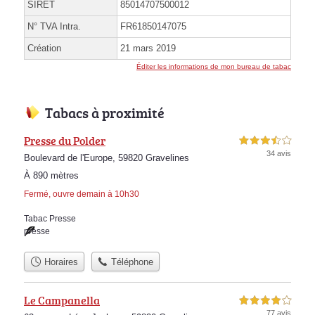
SIRET
85014707500012
N° TVA Intra.
FR61850147075
Création
21 mars 2019
Éditer les informations de mon bureau de tabac
Tabacs à proximité
Presse du Polder
3,5 étoiles sur 5
34 avis
Boulevard de l'Europe, 59820 Gravelines
À 890 mètres
Fermé, ouvre demain à 10h30
Tabac Presse
presse
Horaires
Téléphone
Le Campanella
4,0 étoiles sur 5
77 avis