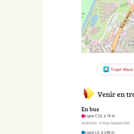
Trajet Waze
Venir en t
En bus
Ligne C10, à 76 m
Arrêt Peri - 8 Rue Gabriel Péri
Ligne L5, à 148 m