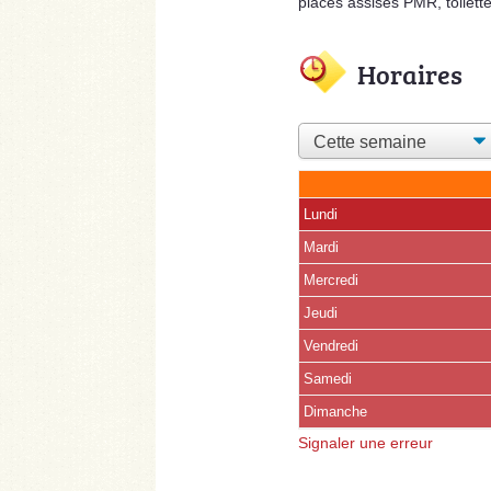
places assises PMR, toilett
Horaires
Lundi
Mardi
Mercredi
Jeudi
Vendredi
Samedi
(15 août)
Dimanche
Signaler une erreur