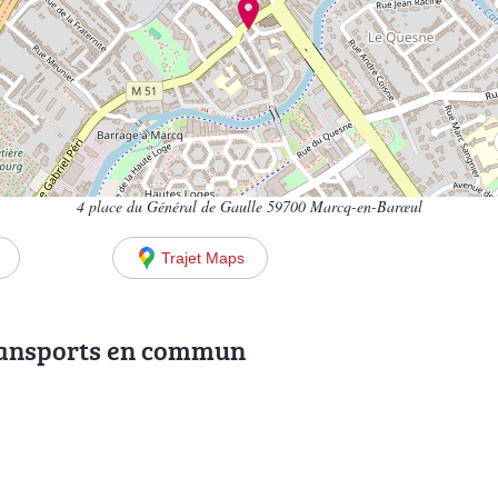
4 place du Général de Gaulle 59700 Marcq-en-Barœul
Trajet Maps
ransports en commun