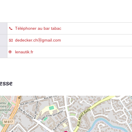
Téléphoner au bar tabac
dedecker.chⓐgmail.com
lenautik.fr
esse