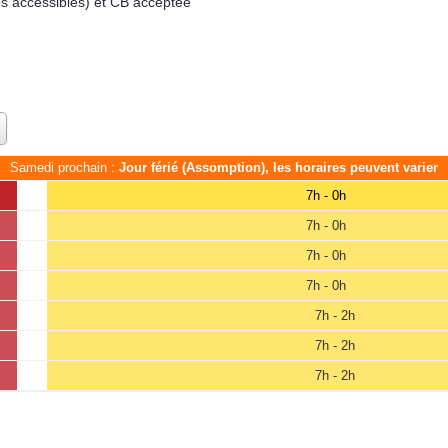
es accessibles) et CB acceptée
Samedi prochain :
Jour férié (Assomption), les horaires peuvent varier
7h - 0h
7h - 0h
7h - 0h
7h - 0h
7h - 2h
7h - 2h
7h - 2h