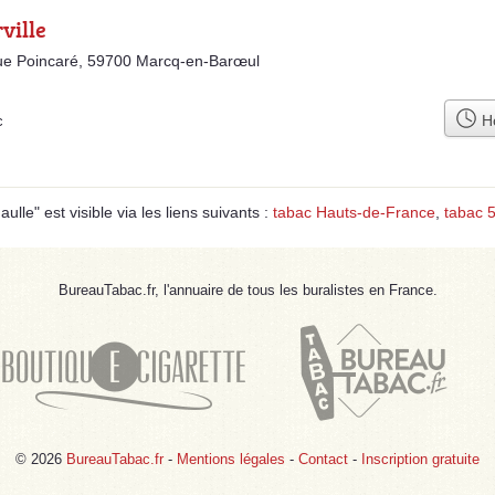
rville
ue Poincaré, 59700 Marcq-en-Barœul
Ho
c
le" est visible via les liens suivants :
tabac Hauts-de-France
,
tabac 
BureauTabac.fr, l'annuaire de tous les buralistes en France.
© 2026
BureauTabac.fr
-
Mentions légales
-
Contact
-
Inscription gratuite