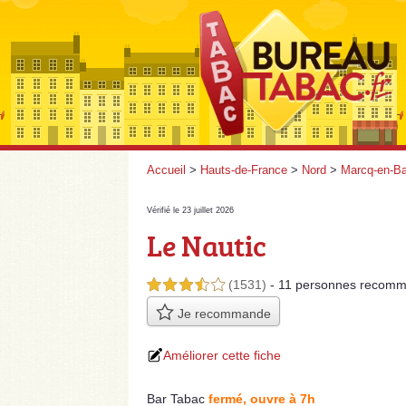
Accueil
>
Hauts-de-France
>
Nord
>
Marcq-en-B
Vérifié le 23 juillet 2026
Le Nautic
(1531)
- 11 personnes
recomm
3,5 étoiles sur 5
Je recommande
Améliorer cette fiche
Bar Tabac
fermé, ouvre à 7h