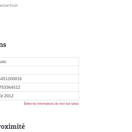
réchal Foch
ns
utic
6451200016
753364512
ût 2012
Éditer les informations de mon bar tabac
roximité