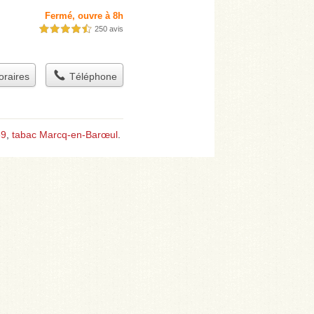
Fermé, ouvre à 8h
250 avis
4,5 étoiles sur 5
raires
Téléphone
59
,
tabac Marcq-en-Barœul
.