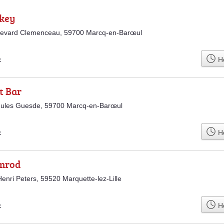
ckey
levard Clemenceau, 59700 Marcq-en-Barœul
Ho
c
it Bar
Jules Guesde, 59700 Marcq-en-Barœul
Ho
c
mrod
enri Peters, 59520 Marquette-lez-Lille
Ho
c