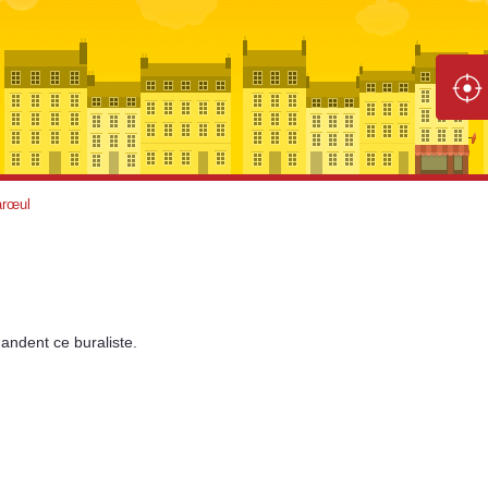
arœul
andent
ce buraliste.