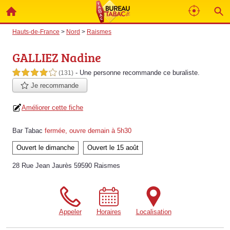
Hauts-de-France
>
Nord
>
Raismes
GALLIEZ Nadine
- Une personne
recommande
ce buraliste.
4,0 étoiles sur 5
(131)
Je recommande
Améliorer cette fiche
Bar Tabac
fermée, ouvre demain à 5h30
Ouvert le dimanche
Ouvert le 15 août
28 Rue Jean Jaurès 59590 Raismes
Appeler
Horaires
Localisation