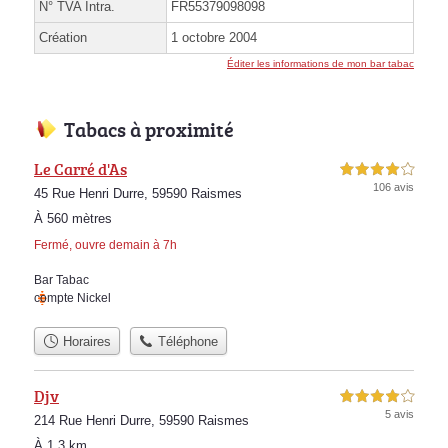
N° TVA Intra.
FR55379098098
Création
1 octobre 2004
Éditer les informations de mon bar tabac
Tabacs à proximité
Le Carré d'As
4,0 étoiles sur 5
106 avis
45 Rue Henri Durre, 59590 Raismes
À 560 mètres
Fermé, ouvre demain à 7h
Bar Tabac
compte Nickel
Horaires
Téléphone
Djv
4,0 étoiles sur 5
5 avis
214 Rue Henri Durre, 59590 Raismes
À 1.3 km