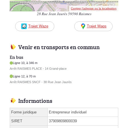
Corriger l’adresse ou la localisation
28 Rue Jean Jaurès 59590 Raismes
Trajet Waze
Trajet Maps
Venir en transports en commun
En bus
Ligne 10, à 346 m
Arrêt RAISMES PLACE - 14 Grand-place
Ligne 12, à 70 m
Arrêt RAISMES SNCF - 38 Rue Jean Jaurès
Informations
Forme juridique
Entrepreneur individuel
SIRET
37909809800039