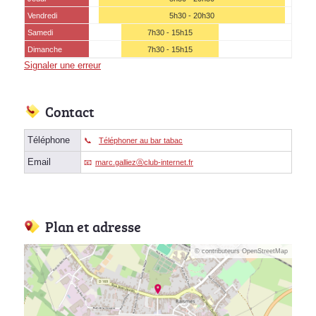
Vendredi
5h30 - 20h30
Samedi
7h30 - 15h15
(15 août)
Dimanche
7h30 - 15h15
Signaler une erreur
Contact
Téléphone
Téléphoner au bar tabac
Email
marc.galliezⓐclub-internet.fr
Plan et adresse
© contributeurs OpenStreetMap