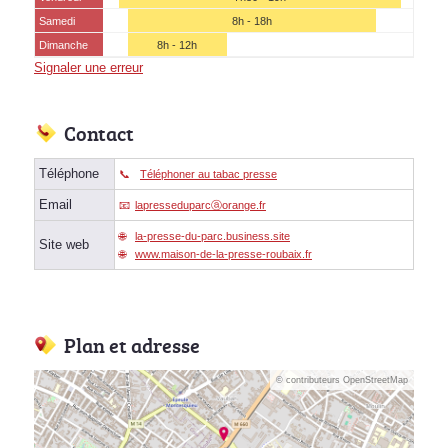
Samedi
8h - 18h
Dimanche
8h - 12h
Signaler une erreur
Contact
Téléphone
Téléphoner au tabac presse
Email
lapresseduparcⓐorange.fr
la-presse-du-parc.business.site
Site web
www.maison-de-la-presse-roubaix.fr
Plan et adresse
© contributeurs OpenStreetMap