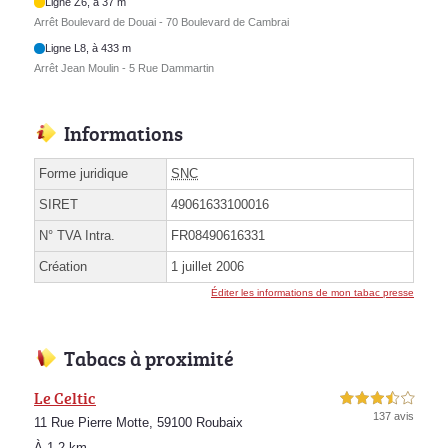
Ligne Z6, à 37 m
Arrêt Boulevard de Douai - 70 Boulevard de Cambrai
Ligne L8, à 433 m
Arrêt Jean Moulin - 5 Rue Dammartin
Informations
Forme juridique
SNC
SIRET
49061633100016
N° TVA Intra.
FR08490616331
Création
1 juillet 2006
Éditer les informations de mon tabac presse
Tabacs à proximité
Le Celtic
3,5 étoiles sur 5
137 avis
11 Rue Pierre Motte, 59100 Roubaix
À 1.2 km