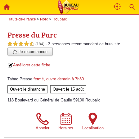
Hauts-de-France
>
Nord
>
Roubaix
Presse du Parc
- 3 personnes
recommandent
ce buraliste.
4,5 étoiles sur 5
(184)
Je recommande
Améliorer cette fiche
Tabac Presse
fermé, ouvre demain à 7h30
Ouvert le dimanche
Ouvert le 15 août
118 Boulevard du Général de Gaulle 59100 Roubaix
Appeler
Horaires
Localisation