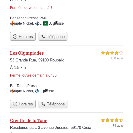
Fermée, ouvre demain à 7h
Bar Tabac Presse PMU
compte Nickel
,
FDJ
,
PMU
,
presse
Horaires
Téléphone
Les Olympiades
4,0 étoiles sur 5
158 avis
53 Grande Rue, 59100 Roubaix
À 1.5 km
Fermé, ouvre demain à 6h35
Bar Tabac Presse
compte Nickel
,
FDJ
,
presse
Horaires
Téléphone
Civette de la Tour
4,5 étoiles sur 5
74 avis
Résidence parc 3 avenue Jussieu, 59170 Croix