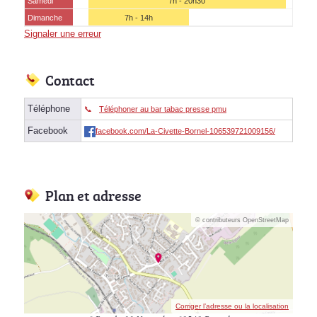
Samedi
7h - 20h30
Dimanche
7h - 14h
Signaler une erreur
Contact
Téléphone
Téléphoner au bar tabac presse pmu
Facebook
facebook.com/La-Civette-Bornel-106539721009156/
Plan et adresse
© contributeurs OpenStreetMap
Corriger l’adresse ou la localisation