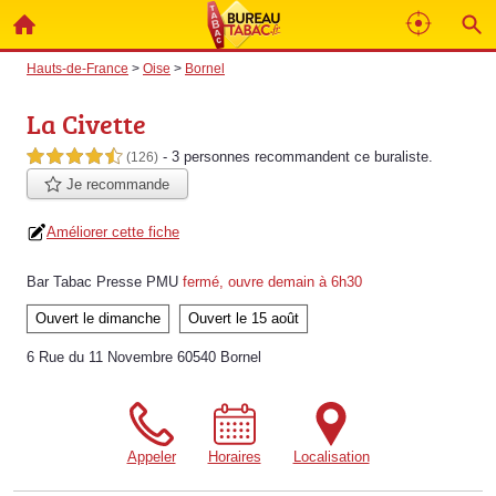
Hauts-de-France
>
Oise
>
Bornel
La Civette
- 3 personnes
recommandent
ce buraliste.
4,5 étoiles sur 5
(126)
Je recommande
Améliorer cette fiche
Bar Tabac Presse PMU
fermé, ouvre demain à 6h30
Ouvert le dimanche
Ouvert le 15 août
6 Rue du 11 Novembre 60540 Bornel
Appeler
Horaires
Localisation