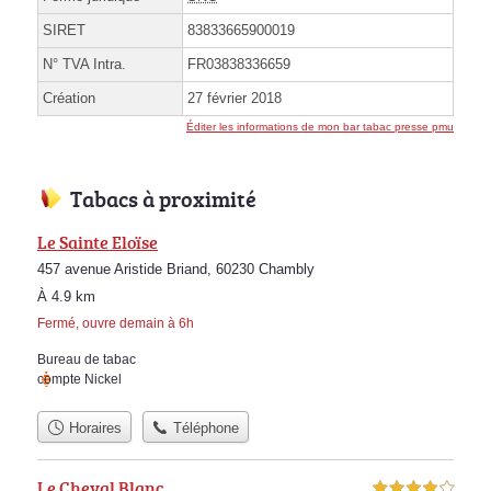
SIRET
83833665900019
N° TVA Intra.
FR03838336659
Création
27 février 2018
Éditer les informations de mon bar tabac presse pmu
Tabacs à proximité
Le Sainte Eloïse
457 avenue Aristide Briand, 60230 Chambly
À 4.9 km
Fermé, ouvre demain à 6h
Bureau de tabac
compte Nickel
Horaires
Téléphone
Le Cheval Blanc
4,0 étoiles sur 5