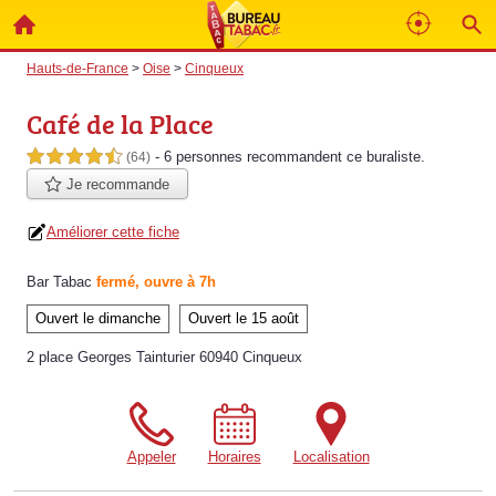
Hauts-de-France
>
Oise
>
Cinqueux
Café de la Place
- 6 personnes
recommandent
ce buraliste.
4,5 étoiles sur 5
(64)
Je recommande
Améliorer cette fiche
Bar Tabac
fermé, ouvre à 7h
Ouvert le dimanche
Ouvert le 15 août
2 place Georges Tainturier 60940 Cinqueux
Appeler
Horaires
Localisation