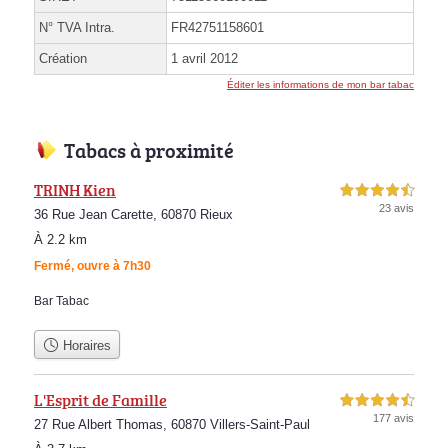
N° TVA Intra.
FR42751158601
Création
1 avril 2012
Éditer les informations de mon bar tabac
Tabacs à proximité
TRINH Kien
4,5 étoiles sur 5
23 avis
36 Rue Jean Carette, 60870 Rieux
À 2.2 km
Fermé, ouvre à 7h30
Bar Tabac
Horaires
L'Esprit de Famille
4,5 étoiles sur 5
177 avis
27 Rue Albert Thomas, 60870 Villers-Saint-Paul